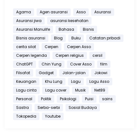
Agama
Agen asuransi
Asso
Asuransi
Asuransi jiwa
asuransi kesehatan
Asuransi Manulife
Bahasa
Bisnis
Bisnis asuransi
Blog
Buku
Catatan pribadi
cerita silat
Cerpen
Cerpen Asso
Cerpen legenda
Cerpen religius
cersil
ChatGPT
Chin Yung
Cover Asso
film
Filsafat
Gadget
Jalan-jalan
Jokowi
Keuangan
Khu Lung
Lagu
Lagu Asso
Lagu cinta
Lagu cover
Musik
Net89
Personal
Politik
Psikologi
Puisi
sains
Sastra
Serba-serbi
Sosial Budaya
Tokopedia
Youtube