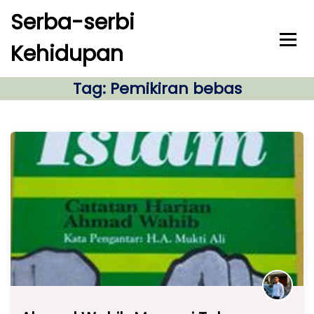
S
Serba-serbi
k
i
Kehidupan
p
t
o
Tag:
Pemikiran bebas
c
o
n
t
e
n
t