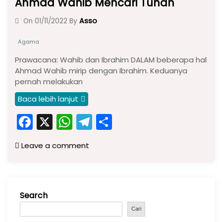
Ahmad Wahib Mencari Tuhan
Asso
On
01/11/2022
By
Agama
Prawacana: Wahib dan Ibrahim DALAM beberapa hal
Ahmad Wahib mirip dengan Ibrahim. Keduanya
pernah melakukan
Baca lebih lanjut
F
X
W
T
S
a
h
el
h
Leave a comment
c
a
e
ar
e
ts
gr
e
b
A
a
Search
o
p
m
o
p
Cari