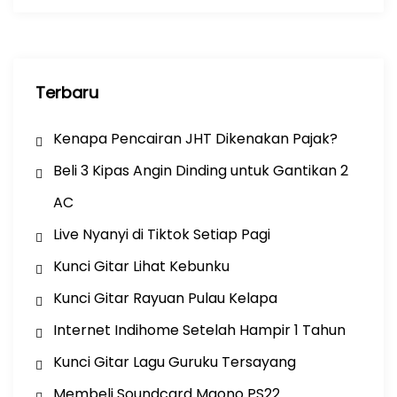
k
Terbaru
Kenapa Pencairan JHT Dikenakan Pajak?
Beli 3 Kipas Angin Dinding untuk Gantikan 2
AC
Live Nyanyi di Tiktok Setiap Pagi
Kunci Gitar Lihat Kebunku
Kunci Gitar Rayuan Pulau Kelapa
Internet Indihome Setelah Hampir 1 Tahun
Kunci Gitar Lagu Guruku Tersayang
Membeli Soundcard Maono PS22