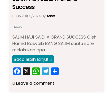
Success
Asso
On
20/05/2024
By
Tokoh
SALIM HAJI SAID: A GRAND SUCCESS Oleh
Hamid Basyaib BANG SALIM suatu sore
melakukan apa
Baca lebih lanjut
F
X
W
T
S
a
h
el
h
Leave a comment
c
a
e
ar
e
ts
gr
e
b
A
a