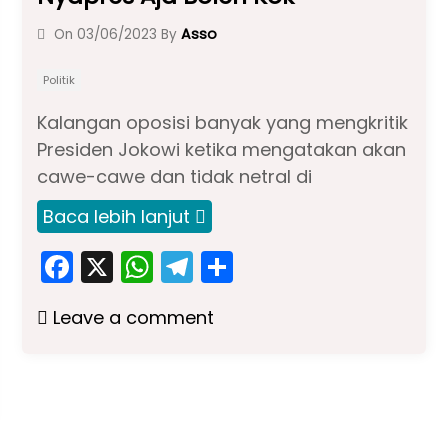
Asso
On
03/06/2023
By
Politik
Kalangan oposisi banyak yang mengkritik
Presiden Jokowi ketika mengatakan akan
cawe-cawe dan tidak netral di
Baca lebih lanjut
F
X
W
T
S
a
h
el
h
Leave a comment
c
a
e
ar
e
ts
gr
e
b
A
a
o
p
m