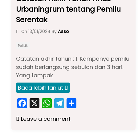
Urbaningrum tentang Pemilu
Serentak
Asso
On
13/01/2024
By
Politik
Catatan akhir tahun : 1. Kampanye pemilu
sudah berlangsung sebulan dan 3 hari.
Yang tampak
Baca lebih lanjut
F
X
W
T
S
a
h
el
h
Leave a comment
c
a
e
ar
e
ts
gr
e