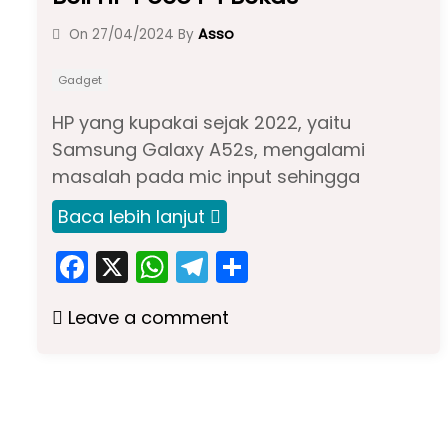
Asso
On
27/04/2024
By
Gadget
HP yang kupakai sejak 2022, yaitu
Samsung Galaxy A52s, mengalami
masalah pada mic input sehingga
Baca lebih lanjut
F
X
W
T
S
a
h
el
h
Leave a comment
c
a
e
ar
e
ts
gr
e
b
A
a
o
p
m