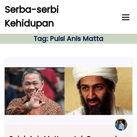
S
Serba-serbi
k
i
Kehidupan
p
t
o
Tag:
Puisi Anis Matta
c
o
n
t
e
n
t