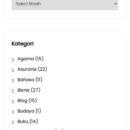
A
r
s
i
p
Kategori
Agama
(15)
Asuransi
(22)
Bahasa
(11)
Bisnis
(27)
Blog
(15)
Budaya
(1)
Buku
(14)