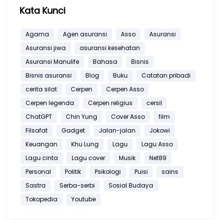
Kata Kunci
Agama
Agen asuransi
Asso
Asuransi
Asuransi jiwa
asuransi kesehatan
Asuransi Manulife
Bahasa
Bisnis
Bisnis asuransi
Blog
Buku
Catatan pribadi
cerita silat
Cerpen
Cerpen Asso
Cerpen legenda
Cerpen religius
cersil
ChatGPT
Chin Yung
Cover Asso
film
Filsafat
Gadget
Jalan-jalan
Jokowi
Keuangan
Khu Lung
Lagu
Lagu Asso
Lagu cinta
Lagu cover
Musik
Net89
Personal
Politik
Psikologi
Puisi
sains
Sastra
Serba-serbi
Sosial Budaya
Tokopedia
Youtube