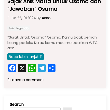
Sajak Anis Matta untuk Osama dan
“Jawaban” Osama
Asso
On
22/10/2024
By
Puisi Legenda
“Surat Untuk Osama” Osama, Kamu tidak pernah
bilang padaku Kalau kamu mau meledakkan WTC
dan
Baca lebih lanjut
F
X
W
T
S
a
h
el
h
Leave a comment
c
a
e
ar
e
ts
gr
e
b
A
a
Search
o
p
m