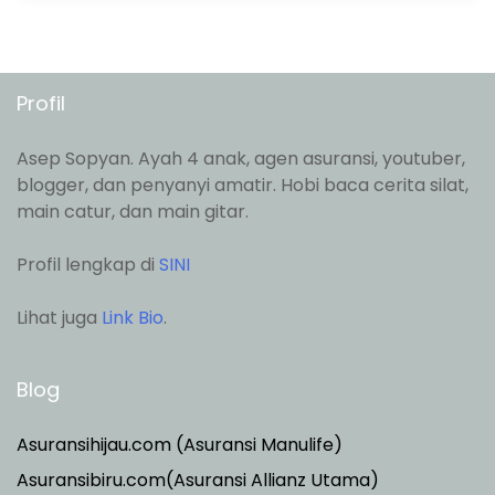
Profil
Asep Sopyan. Ayah 4 anak, agen asuransi, youtuber,
blogger, dan penyanyi amatir. Hobi baca cerita silat,
main catur, dan main gitar.
Profil lengkap di
SINI
Lihat juga
Link Bio
.
Blog
Asuransihijau.com (Asuransi Manulife)
Asuransibiru.com(Asuransi Allianz Utama)