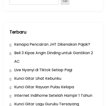
o
p
Cari
k
Terbaru
Kenapa Pencairan JHT Dikenakan Pajak?
Beli 3 Kipas Angin Dinding untuk Gantikan 2
AC
Live Nyanyi di Tiktok Setiap Pagi
Kunci Gitar Lihat Kebunku
Kunci Gitar Rayuan Pulau Kelapa
Internet Indihome Setelah Hampir 1 Tahun
Kunci Gitar Lagu Guruku Tersayang