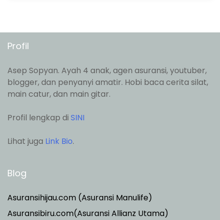
Profil
Asep Sopyan. Ayah 4 anak, agen asuransi, youtuber,
blogger, dan penyanyi amatir. Hobi baca cerita silat,
main catur, dan main gitar.
Profil lengkap di
SINI
Lihat juga
Link Bio
.
Blog
Asuransihijau.com (Asuransi Manulife)
Asuransibiru.com(Asuransi Allianz Utama)