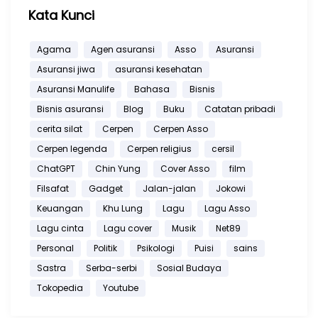
Kata Kunci
Agama
Agen asuransi
Asso
Asuransi
Asuransi jiwa
asuransi kesehatan
Asuransi Manulife
Bahasa
Bisnis
Bisnis asuransi
Blog
Buku
Catatan pribadi
cerita silat
Cerpen
Cerpen Asso
Cerpen legenda
Cerpen religius
cersil
ChatGPT
Chin Yung
Cover Asso
film
Filsafat
Gadget
Jalan-jalan
Jokowi
Keuangan
Khu Lung
Lagu
Lagu Asso
Lagu cinta
Lagu cover
Musik
Net89
Personal
Politik
Psikologi
Puisi
sains
Sastra
Serba-serbi
Sosial Budaya
Tokopedia
Youtube