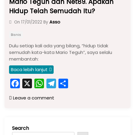
Mario Teguh dan Net89. Apakah
Hidup Telah Semudah Itu?
Asso
On
17/01/2022
By
Bisnis
Dulu setiap kali ada yang bilang, “hidup tidak
semudah kata-kata Mario Teguh”, saya selalu
membantah:
Baca lebih lanjut
F
X
W
T
S
a
h
el
h
Leave a comment
c
a
e
ar
e
ts
gr
e
b
A
a
Search
o
p
m