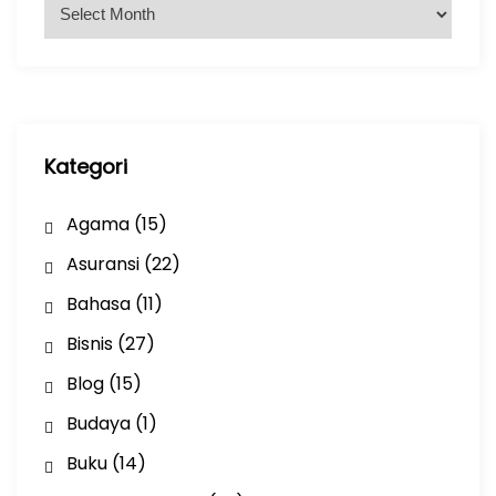
A
r
s
i
p
Kategori
Agama
(15)
Asuransi
(22)
Bahasa
(11)
Bisnis
(27)
Blog
(15)
Budaya
(1)
Buku
(14)