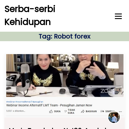
S
Serba-serbi
k
i
Kehidupan
p
t
o
Tag:
Robot forex
c
o
n
t
e
n
t