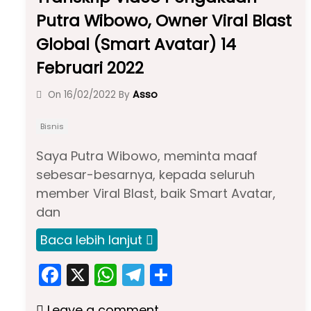
Putra Wibowo, Owner Viral Blast
Global (Smart Avatar) 14
Februari 2022
Asso
On
16/02/2022
By
Bisnis
Saya Putra Wibowo, meminta maaf
sebesar-besarnya, kepada seluruh
member Viral Blast, baik Smart Avatar,
dan
Baca lebih lanjut
F
X
W
T
S
a
h
el
h
Leave a comment