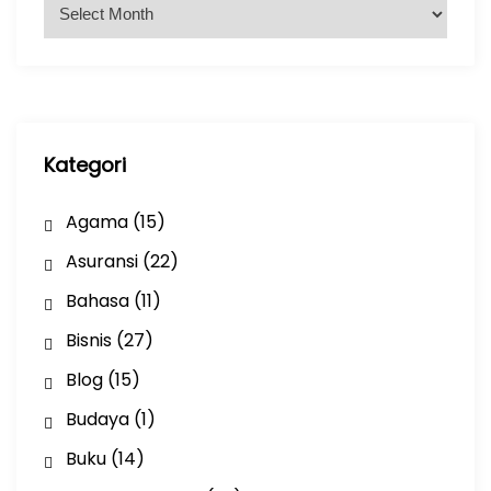
A
r
s
i
p
Kategori
Agama
(15)
Asuransi
(22)
Bahasa
(11)
Bisnis
(27)
Blog
(15)
Budaya
(1)
Buku
(14)