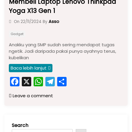
Membeli Laptop Lenovo Thinkpad
Yoga X13 Gen 1
Asso
On
22/11/2024
By
Gadget
Anakku yang SMP sudah sering mendapat tugas
ngetik. Jadi daripada pakai punya ayahnya terus,
kubelikan
Baca lebih lanjut
F
X
W
T
S
a
h
el
h
Leave a comment
c
a
e
ar
e
ts
gr
e
b
A
a
Search
o
p
m