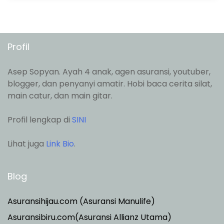
Profil
Asep Sopyan. Ayah 4 anak, agen asuransi, youtuber,
blogger, dan penyanyi amatir. Hobi baca cerita silat,
main catur, dan main gitar.
Profil lengkap di
SINI
Lihat juga
Link Bio
.
Blog
Asuransihijau.com (Asuransi Manulife)
Asuransibiru.com(Asuransi Allianz Utama)