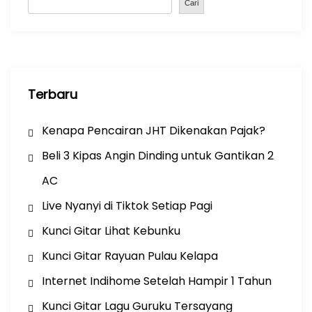
o
p
Cari
k
Terbaru
Kenapa Pencairan JHT Dikenakan Pajak?
Beli 3 Kipas Angin Dinding untuk Gantikan 2
AC
Live Nyanyi di Tiktok Setiap Pagi
Kunci Gitar Lihat Kebunku
Kunci Gitar Rayuan Pulau Kelapa
Internet Indihome Setelah Hampir 1 Tahun
Kunci Gitar Lagu Guruku Tersayang