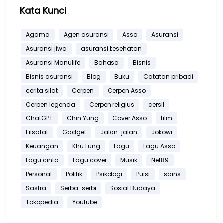
Kata Kunci
Agama
Agen asuransi
Asso
Asuransi
Asuransi jiwa
asuransi kesehatan
Asuransi Manulife
Bahasa
Bisnis
Bisnis asuransi
Blog
Buku
Catatan pribadi
cerita silat
Cerpen
Cerpen Asso
Cerpen legenda
Cerpen religius
cersil
ChatGPT
Chin Yung
Cover Asso
film
Filsafat
Gadget
Jalan-jalan
Jokowi
Keuangan
Khu Lung
Lagu
Lagu Asso
Lagu cinta
Lagu cover
Musik
Net89
Personal
Politik
Psikologi
Puisi
sains
Sastra
Serba-serbi
Sosial Budaya
Tokopedia
Youtube