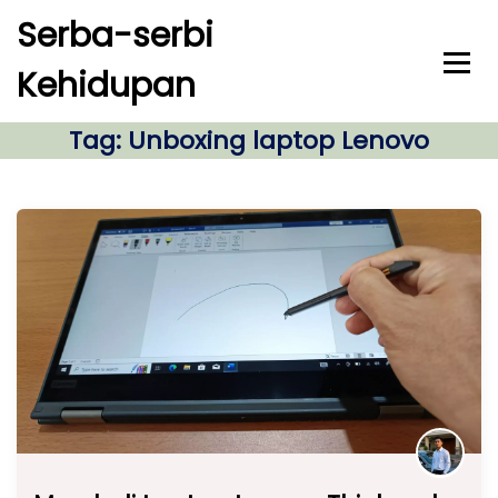
S
Serba-serbi
k
i
Kehidupan
p
t
o
Tag:
Unboxing laptop Lenovo
c
o
n
t
e
n
t