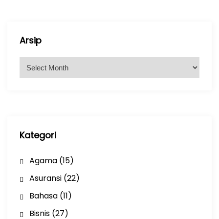
Arsip
A
r
s
i
p
Kategori
Agama
(15)
Asuransi
(22)
Bahasa
(11)
Bisnis
(27)