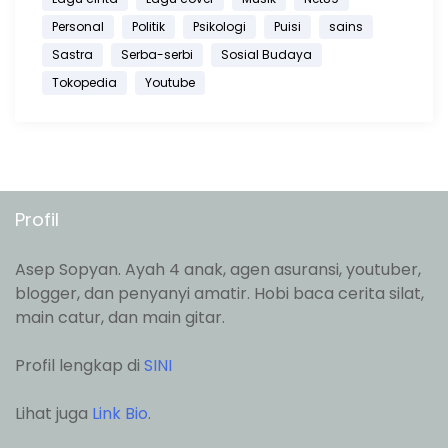
Personal
Politik
Psikologi
Puisi
sains
Sastra
Serba-serbi
Sosial Budaya
Tokopedia
Youtube
Profil
Asep Sopyan. Ayah 4 anak, agen asuransi, youtuber,
blogger, dan penyanyi amatir. Hobi baca cerita silat,
main catur, dan main gitar.
Profil lengkap di
SINI
Lihat juga
Link Bio
.