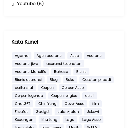
Youtube
(8)
Kata Kunci
Agama
Agen asuransi
Asso
Asuransi
Asuransi jiwa
asuransi kesehatan
Asuransi Manulife
Bahasa
Bisnis
Bisnis asuransi
Blog
Buku
Catatan pribadi
cerita silat
Cerpen
Cerpen Asso
Cerpen legenda
Cerpen religius
cersil
ChatGPT
Chin Yung
Cover Asso
film
Filsafat
Gadget
Jalan-jalan
Jokowi
Keuangan
Khu Lung
Lagu
Lagu Asso
Lagu cinta
Lagu cover
Musik
Net89