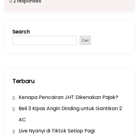
2 responses
c
a
e
ar
e
ts
gr
e
b
A
a
Search
o
p
m
o
p
Cari
k
Terbaru
Kenapa Pencairan JHT Dikenakan Pajak?
Beli 3 Kipas Angin Dinding untuk Gantikan 2
AC
Live Nyanyi di Tiktok Setiap Pagi