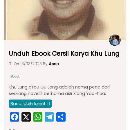
k
Unduh Ebook Cersil Karya Khu Lung
Asso
On
18/03/2023
By
Ebook
Khu Lung atau Gu Long adalah nama pena dari
seorang novelis bernama asli Xiong Yao-hua.
Baca lebih lanjut
F
X
W
T
S
a
h
el
h