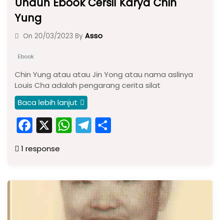
Unduh Ebook Cersil Karya Chin
Yung
Asso
On
20/03/2023
By
Ebook
Chin Yung atau atau Jin Yong atau nama aslinya
Louis Cha adalah pengarang cerita silat
Baca lebih lanjut
F
X
W
T
S
a
h
el
h
1 response
c
a
e
ar
e
ts
gr
e
b
A
a
o
p
m
o
p