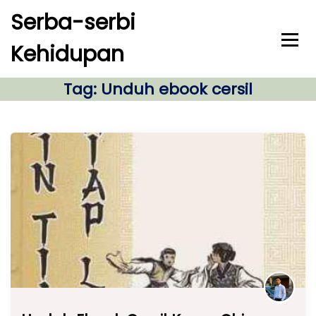
S
Serba-serbi
k
i
Kehidupan
p
t
o
Tag:
Unduh ebook cersil
c
o
n
t
e
n
t