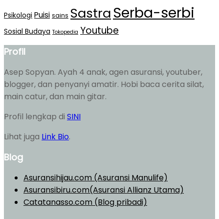
Serba-serbi
Sastra
Puisi
Psikologi
sains
Youtube
Sosial Budaya
Tokopedia
Profil
Asep Sopyan. Ayah 4 anak, agen asuransi, youtuber,
blogger, dan penyanyi amatir. Hobi baca cerita silat,
main catur, dan main gitar.
Profil lengkap di
SINI
Lihat juga
Link Bio
.
Blog
Asuransihijau.com (Asuransi Manulife)
Asuransibiru.com(Asuransi Allianz Utama)
Catatanasso.com (Blog pribadi)