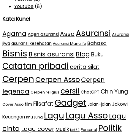
Youtube
(8)
Kata Kunci
Asuransi
Agama
Asso
Agen asuransi
Asuransi
Bahasa
jiwa
asuransi kesehatan
Asuransi Manulife
Bisnis
Bisnis asuransi
Blog
Buku
Catatan pribadi
cerita silat
Cerpen
Cerpen Asso
Cerpen
cersil
legenda
Chin Yung
ChatGPT
Cerpen religius
Gadget
Filsafat
Jokowi
film
Jalan-jalan
Cover Asso
Lagu Asso
Lagu
Lagu
Keuangan
Khu Lung
Politik
cinta
Lagu cover
Musik
Personal
Net89