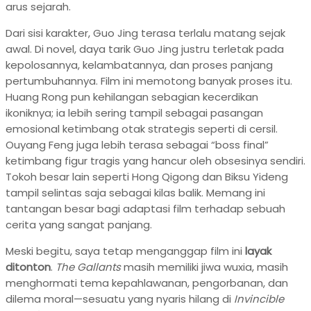
arus sejarah.
Dari sisi karakter, Guo Jing terasa terlalu matang sejak
awal. Di novel, daya tarik Guo Jing justru terletak pada
kepolosannya, kelambatannya, dan proses panjang
pertumbuhannya. Film ini memotong banyak proses itu.
Huang Rong pun kehilangan sebagian kecerdikan
ikoniknya; ia lebih sering tampil sebagai pasangan
emosional ketimbang otak strategis seperti di cersil.
Ouyang Feng juga lebih terasa sebagai “boss final”
ketimbang figur tragis yang hancur oleh obsesinya sendiri.
Tokoh besar lain seperti Hong Qigong dan Biksu Yideng
tampil selintas saja sebagai kilas balik. Memang ini
tantangan besar bagi adaptasi film terhadap sebuah
cerita yang sangat panjang.
Meski begitu, saya tetap menganggap film ini
layak
ditonton
.
The Gallants
masih memiliki jiwa wuxia, masih
menghormati tema kepahlawanan, pengorbanan, dan
dilema moral—sesuatu yang nyaris hilang di
Invincible