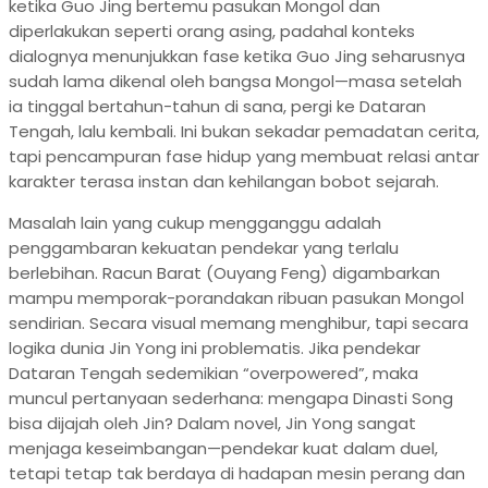
ketika Guo Jing bertemu pasukan Mongol dan
diperlakukan seperti orang asing, padahal konteks
dialognya menunjukkan fase ketika Guo Jing seharusnya
sudah lama dikenal oleh bangsa Mongol—masa setelah
ia tinggal bertahun-tahun di sana, pergi ke Dataran
Tengah, lalu kembali. Ini bukan sekadar pemadatan cerita,
tapi pencampuran fase hidup yang membuat relasi antar
karakter terasa instan dan kehilangan bobot sejarah.
Masalah lain yang cukup mengganggu adalah
penggambaran kekuatan pendekar yang terlalu
berlebihan. Racun Barat (Ouyang Feng) digambarkan
mampu memporak-porandakan ribuan pasukan Mongol
sendirian. Secara visual memang menghibur, tapi secara
logika dunia Jin Yong ini problematis. Jika pendekar
Dataran Tengah sedemikian “overpowered”, maka
muncul pertanyaan sederhana: mengapa Dinasti Song
bisa dijajah oleh Jin? Dalam novel, Jin Yong sangat
menjaga keseimbangan—pendekar kuat dalam duel,
tetapi tetap tak berdaya di hadapan mesin perang dan