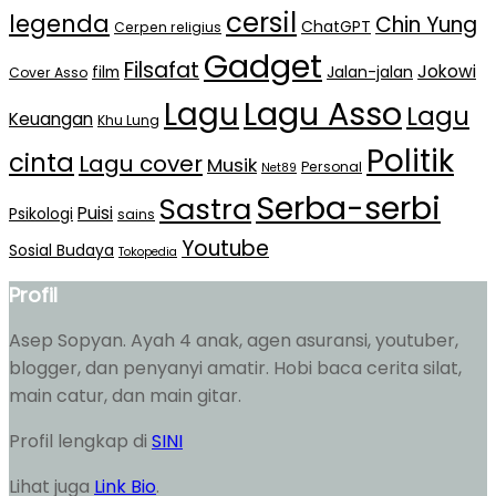
cersil
legenda
Chin Yung
ChatGPT
Cerpen religius
Gadget
Filsafat
Jokowi
film
Jalan-jalan
Cover Asso
Lagu Asso
Lagu
Lagu
Keuangan
Khu Lung
Politik
cinta
Lagu cover
Musik
Personal
Net89
Serba-serbi
Sastra
Puisi
Psikologi
sains
Youtube
Sosial Budaya
Tokopedia
Profil
Asep Sopyan. Ayah 4 anak, agen asuransi, youtuber,
blogger, dan penyanyi amatir. Hobi baca cerita silat,
main catur, dan main gitar.
Profil lengkap di
SINI
Lihat juga
Link Bio
.