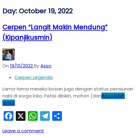
Day:
October 19, 2022
Cerpen “Langit Makin Mendung”
(Kipanjikusmin)
On
19/10/2022
By
Asso
Cerpen Legenda
Lama-lama mereka bosan juga dengan status pensiunan
nabi di sorga loka. Petisi dibikin, mohon (dan
Baca lebih
lanjut
Facebook
X
WhatsApp
Telegram
Share
Leave a comment