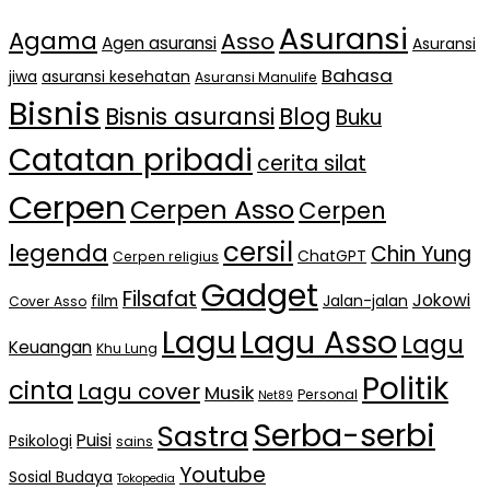
Asuransi
Agama
Asso
Agen asuransi
Asuransi
Bahasa
jiwa
asuransi kesehatan
Asuransi Manulife
Bisnis
Bisnis asuransi
Blog
Buku
Catatan pribadi
cerita silat
Cerpen
Cerpen Asso
Cerpen
cersil
legenda
Chin Yung
ChatGPT
Cerpen religius
Gadget
Filsafat
Jokowi
film
Jalan-jalan
Cover Asso
Lagu Asso
Lagu
Lagu
Keuangan
Khu Lung
Politik
cinta
Lagu cover
Musik
Personal
Net89
Serba-serbi
Sastra
Puisi
Psikologi
sains
Youtube
Sosial Budaya
Tokopedia