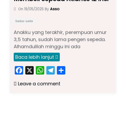
Asso
On
19/05/2025
By
Serba-serbi
Anakku yang terakhir, perempuan umur
3,5 tahun, sudah lama pengen sepeda.
Alhamdulilah minggu ini ada
Baca lebih lanjut
F
X
W
T
S
a
h
el
h
Leave a comment
c
a
e
ar
e
ts
gr
e
b
A
a
o
p
m