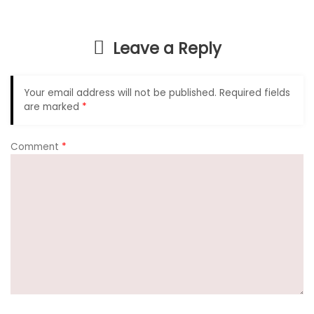
b
A
a
o
p
m
Leave a Reply
o
p
k
Your email address will not be published.
Required fields
are marked
*
Comment
*