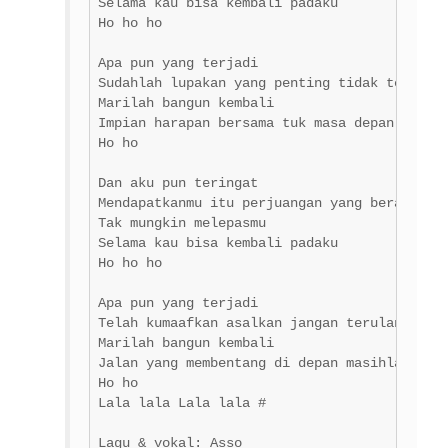
Selama kau bisa kembali padaku 

Ho ho ho 

Apa pun yang terjadi 

Sudahlah lupakan yang penting tidak terulang
Marilah bangun kembali 

Impian harapan bersama tuk masa depan 

Ho ho 

Dan aku pun teringat 

Mendapatkanmu itu perjuangan yang berat 

Tak mungkin melepasmu 

Selama kau bisa kembali padaku 

Ho ho ho 

Apa pun yang terjadi 

Telah kumaafkan asalkan jangan terulang 

Marilah bangun kembali 

Jalan yang membentang di depan masihlah panj
Ho ho 

Lala lala Lala lala # 

Lagu & vokal: Asso 
