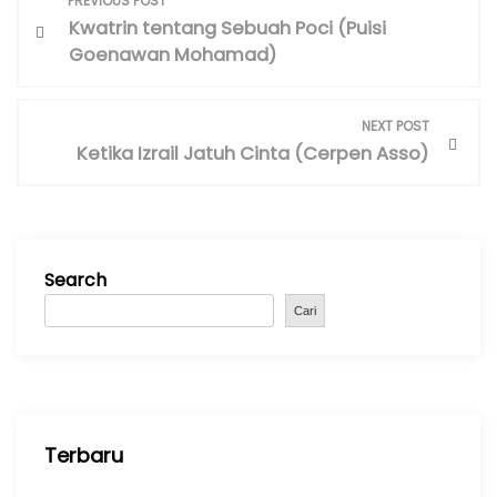
PREVIOUS POST
o
Kwatrin tentang Sebuah Poci (Puisi
s
Goenawan Mohamad)
t
n
NEXT POST
a
Ketika Izrail Jatuh Cinta (Cerpen Asso)
v
i
g
a
Search
t
i
Cari
o
n
Terbaru