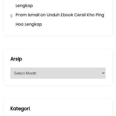
Lengkap
Pram Ismail
on
Unduh Ebook Cersil Kho Ping
Hoo Lengkap
Arsip
A
r
s
i
p
Kategori