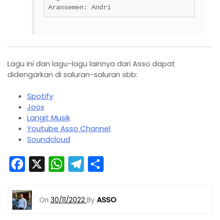
Aransemen: Andri
Lagu ini dan lagu-lagu lainnya dari Asso dapat
didengarkan di saluran-saluran sbb:
Spotify
Joox
Langit Musik
Youtube Asso Channel
Soundcloud
F
X
W
T
S
a
h
el
h
c
a
e
ar
ASSO
On
30/11/2022
By
e
ts
gr
e