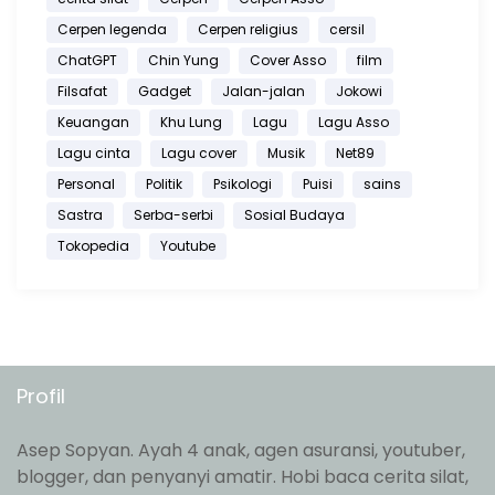
Cerpen legenda
Cerpen religius
cersil
ChatGPT
Chin Yung
Cover Asso
film
Filsafat
Gadget
Jalan-jalan
Jokowi
Keuangan
Khu Lung
Lagu
Lagu Asso
Lagu cinta
Lagu cover
Musik
Net89
Personal
Politik
Psikologi
Puisi
sains
Sastra
Serba-serbi
Sosial Budaya
Tokopedia
Youtube
Profil
Asep Sopyan. Ayah 4 anak, agen asuransi, youtuber,
blogger, dan penyanyi amatir. Hobi baca cerita silat,