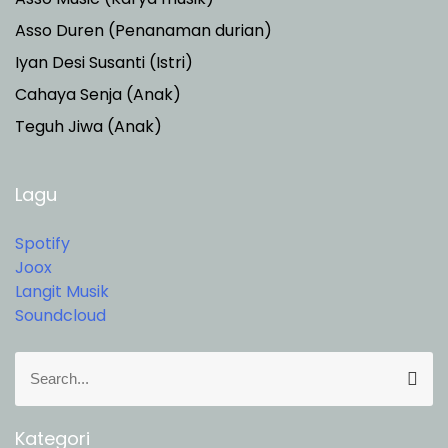
Asso Duren
(Penanaman durian)
Iyan Desi Susanti (Istri)
Cahaya Senja (Anak)
Teguh Jiwa (Anak)
Lagu
Spotify
Joox
Langit Musik
Soundcloud
S
S
e
e
a
a
r
r
Kategori
c