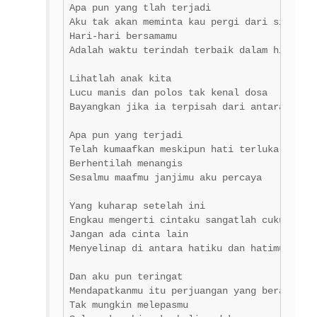
Apa pun yang tlah terjadi 

Aku tak akan meminta kau pergi dari sisiku 

Hari-hari bersamamu 

Adalah waktu terindah terbaik dalam hidupku 
Lihatlah anak kita 

Lucu manis dan polos tak kenal dosa 

Bayangkan jika ia terpisah dari antara kita 
Apa pun yang terjadi 

Telah kumaafkan meskipun hati terluka 

Berhentilah menangis 

Sesalmu maafmu janjimu aku percaya 

Yang kuharap setelah ini 

Engkau mengerti cintaku sangatlah cukup untu
Jangan ada cinta lain 

Menyelinap di antara hatiku dan hatimu 

Dan aku pun teringat 

Mendapatkanmu itu perjuangan yang berat 

Tak mungkin melepasmu 
