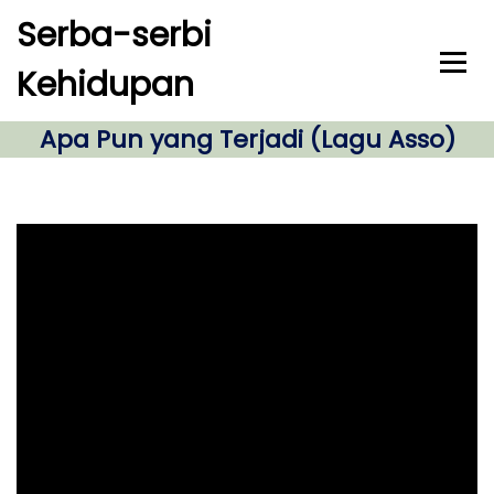
S
Serba-serbi
k
i
Kehidupan
p
t
o
Apa Pun yang Terjadi (Lagu Asso)
c
o
n
t
e
n
t