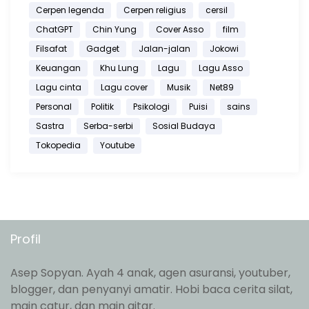
Cerpen legenda
Cerpen religius
cersil
ChatGPT
Chin Yung
Cover Asso
film
Filsafat
Gadget
Jalan-jalan
Jokowi
Keuangan
Khu Lung
Lagu
Lagu Asso
Lagu cinta
Lagu cover
Musik
Net89
Personal
Politik
Psikologi
Puisi
sains
Sastra
Serba-serbi
Sosial Budaya
Tokopedia
Youtube
Profil
Asep Sopyan. Ayah 4 anak, agen asuransi, youtuber,
blogger, dan penyanyi amatir. Hobi baca cerita silat,
main catur, dan main gitar.