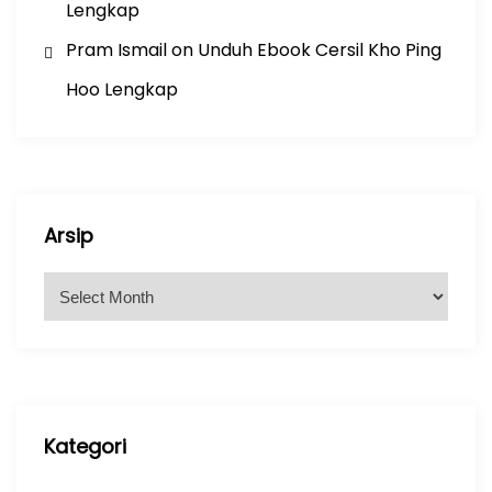
Lengkap
Pram Ismail
on
Unduh Ebook Cersil Kho Ping
Hoo Lengkap
Arsip
A
r
s
i
p
Kategori