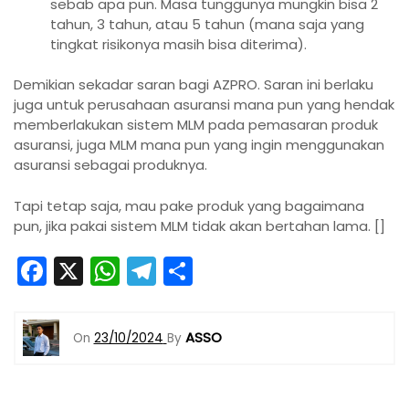
sebab apa pun. Masa tunggunya mungkin bisa 2
tahun, 3 tahun, atau 5 tahun (mana saja yang
tingkat risikonya masih bisa diterima).
Demikian sekadar saran bagi AZPRO. Saran ini berlaku
juga untuk perusahaan asuransi mana pun yang hendak
memberlakukan sistem MLM pada pemasaran produk
asuransi, juga MLM mana pun yang ingin menggunakan
asuransi sebagai produknya.
Tapi tetap saja, mau pake produk yang bagaimana
pun, jika pakai sistem MLM tidak akan bertahan lama. []
F
X
W
T
S
a
h
el
h
c
a
e
ar
ASSO
On
23/10/2024
By
e
ts
gr
e
b
A
a