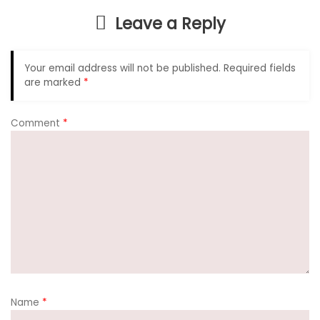
o
p
m
Leave a Reply
o
p
k
Your email address will not be published.
Required fields
are marked
*
Comment
*
Name
*