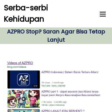
S
Serba-serbi
k
i
Kehidupan
p
t
o
AZPRO Stop? Saran Agar Bisa Tetap
c
Lanjut
o
n
t
e
n
t