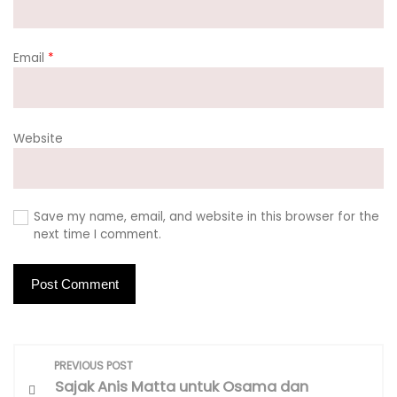
Email
*
Website
Save my name, email, and website in this browser for the
next time I comment.
P
PREVIOUS POST
o
Sajak Anis Matta untuk Osama dan