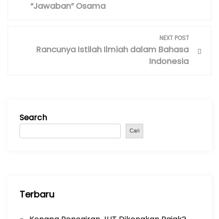
s
“Jawaban” Osama
t
n
NEXT POST
a
Rancunya Istilah Ilmiah dalam Bahasa
v
Indonesia
i
g
a
t
Search
i
Cari
o
n
Terbaru