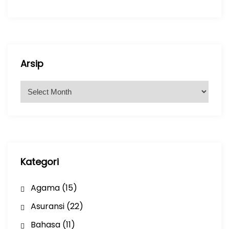
Arsip
A
r
s
i
p
Kategori
Agama
(15)
Asuransi
(22)
Bahasa
(11)