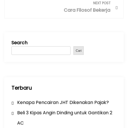
NEXT POST
a
Cara Filosof Bekerja
v
i
g
a
Search
t
i
Cari
o
n
Terbaru
Kenapa Pencairan JHT Dikenakan Pajak?
Beli 3 Kipas Angin Dinding untuk Gantikan 2
AC