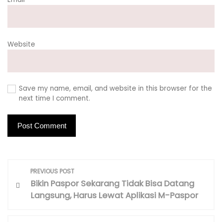
Website
Save my name, email, and website in this browser for the
next time I comment.
P
PREVIOUS POST
o
Bikin Paspor Sekarang Tidak Bisa Datang
s
Langsung, Harus Lewat Aplikasi M-Paspor
t
n