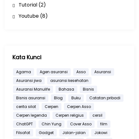
Tutorial
(2)
Youtube
(8)
Kata Kunci
Agama
Agen asuransi
Asso
Asuransi
Asuransi jiwa
asuransi kesehatan
Asuransi Manulife
Bahasa
Bisnis
Bisnis asuransi
Blog
Buku
Catatan pribadi
cerita silat
Cerpen
Cerpen Asso
Cerpen legenda
Cerpen religius
cersil
ChatGPT
Chin Yung
Cover Asso
film
Filsafat
Gadget
Jalan-jalan
Jokowi