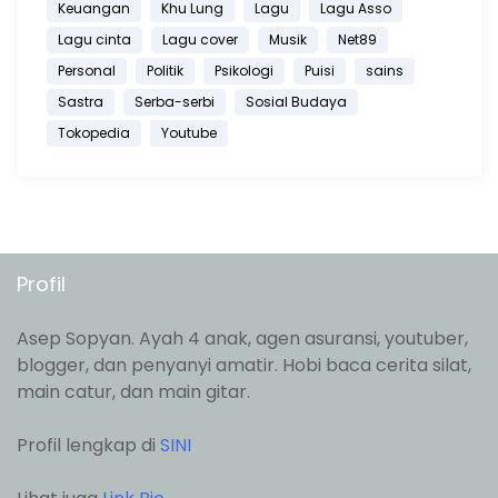
Keuangan
Khu Lung
Lagu
Lagu Asso
Lagu cinta
Lagu cover
Musik
Net89
Personal
Politik
Psikologi
Puisi
sains
Sastra
Serba-serbi
Sosial Budaya
Tokopedia
Youtube
Profil
Asep Sopyan. Ayah 4 anak, agen asuransi, youtuber,
blogger, dan penyanyi amatir. Hobi baca cerita silat,
main catur, dan main gitar.
Profil lengkap di
SINI