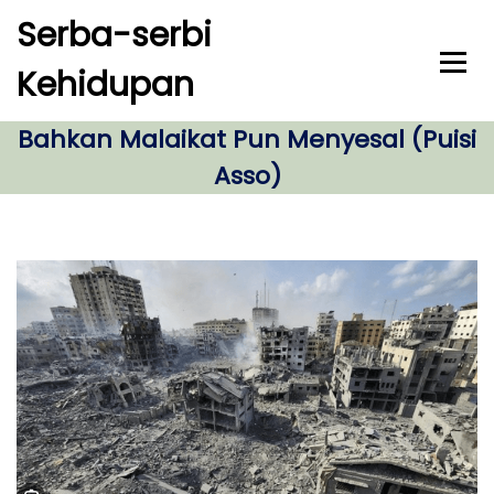
S
Serba-serbi
k
i
Kehidupan
p
t
o
Bahkan Malaikat Pun Menyesal (Puisi
c
Asso)
o
n
t
e
n
t