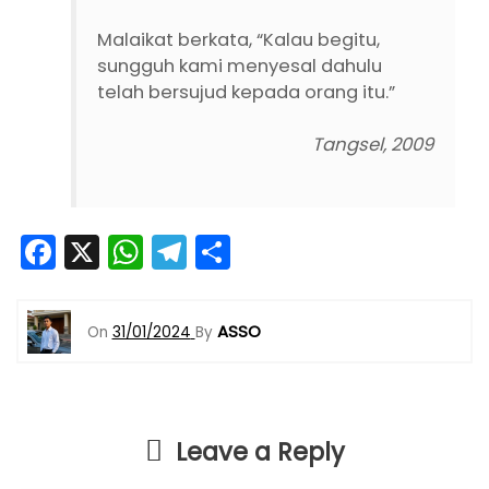
Malaikat berkata, “Kalau begitu,
sungguh kami menyesal dahulu
telah bersujud kepada orang itu.”
Tangsel, 2009
F
X
W
T
S
a
h
el
h
c
a
e
ar
ASSO
On
31/01/2024
By
e
ts
gr
e
b
A
a
o
p
m
Leave a Reply
o
p