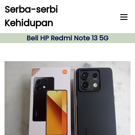
S
Serba-serbi
k
i
Kehidupan
p
t
o
Beli HP Redmi Note 13 5G
c
o
n
t
e
n
t