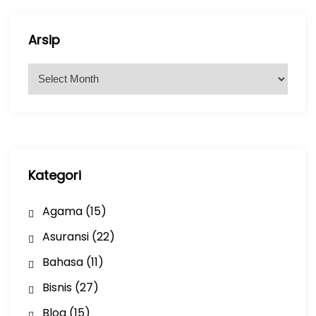
Arsip
A
r
s
i
p
Kategori
Agama
(15)
Asuransi
(22)
Bahasa
(11)
Bisnis
(27)
Blog
(15)