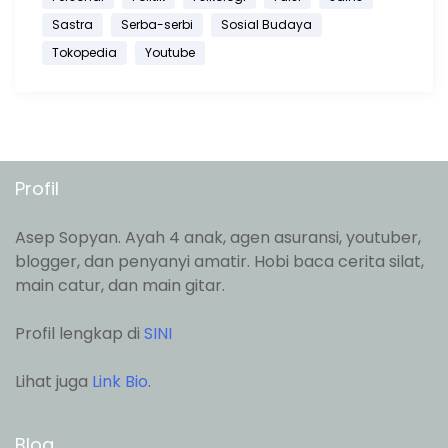
Sastra
Serba-serbi
Sosial Budaya
Tokopedia
Youtube
Profil
Asep Sopyan. Ayah 4 anak, agen asuransi, youtuber,
blogger, dan penyanyi amatir. Hobi baca cerita silat,
main catur, dan main gitar.
Profil lengkap di
SINI
Lihat juga
Link Bio
.
Blog