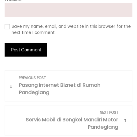
Save my name, email, and website in this browser for the
next time I comment.
P
PREVIOUS POST
o
Pasang Internet Biznet di Rumah
s
Pandeglang
t
n
NEXT POST
a
Servis Mobil di Bengkel Mandiri Motor
v
Pandeglang
i