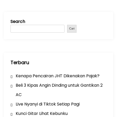
g
a
t
Search
i
Cari
o
n
Terbaru
Kenapa Pencairan JHT Dikenakan Pajak?
Beli 3 Kipas Angin Dinding untuk Gantikan 2
AC
Live Nyanyi di Tiktok Setiap Pagi
Kunci Gitar Lihat Kebunku