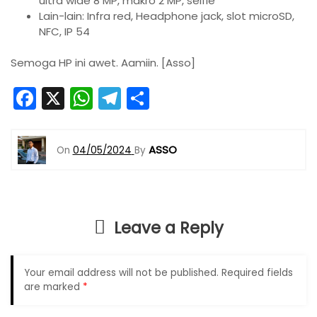
ultra wide 8 MP, makro 2 MP, selfie
Lain-lain: Infra red, Headphone jack, slot microSD,
NFC, IP 54
Semoga HP ini awet. Aamiin. [Asso]
F
X
W
T
S
a
h
el
h
c
a
e
ar
ASSO
On
04/05/2024
By
e
ts
gr
e
b
A
a
o
p
m
Leave a Reply
o
p
k
Your email address will not be published.
Required fields
are marked
*