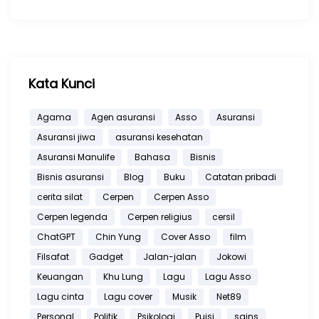
Kata Kunci
Agama
Agen asuransi
Asso
Asuransi
Asuransi jiwa
asuransi kesehatan
Asuransi Manulife
Bahasa
Bisnis
Bisnis asuransi
Blog
Buku
Catatan pribadi
cerita silat
Cerpen
Cerpen Asso
Cerpen legenda
Cerpen religius
cersil
ChatGPT
Chin Yung
Cover Asso
film
Filsafat
Gadget
Jalan-jalan
Jokowi
Keuangan
Khu Lung
Lagu
Lagu Asso
Lagu cinta
Lagu cover
Musik
Net89
Personal
Politik
Psikologi
Puisi
sains