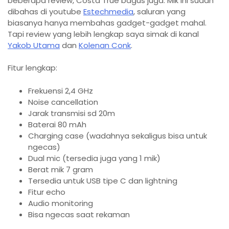
beberapa review, Costa True bagus juga. Mik ini sudah
dibahas di youtube
Estechmedia
, saluran yang
biasanya hanya membahas gadget-gadget mahal.
Tapi review yang lebih lengkap saya simak di kanal
Yakob Utama
dan
Kolenan Conk
.
Fitur lengkap:
Frekuensi 2,4 GHz
Noise cancellation
Jarak transmisi sd 20m
Baterai 80 mAh
Charging case (wadahnya sekaligus bisa untuk
ngecas)
Dual mic (tersedia juga yang 1 mik)
Berat mik 7 gram
Tersedia untuk USB tipe C dan lightning
Fitur echo
Audio monitoring
Bisa ngecas saat rekaman