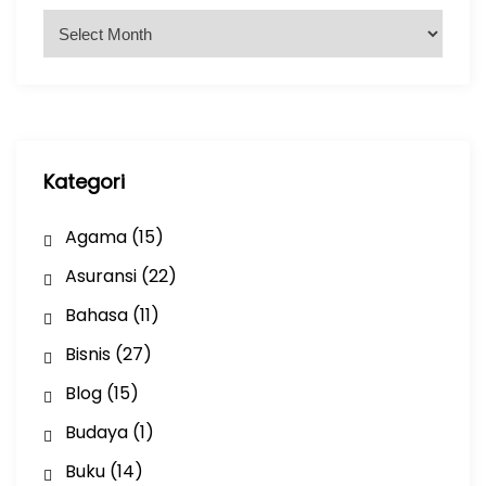
A
r
s
i
p
Kategori
Agama
(15)
Asuransi
(22)
Bahasa
(11)
Bisnis
(27)
Blog
(15)
Budaya
(1)
Buku
(14)