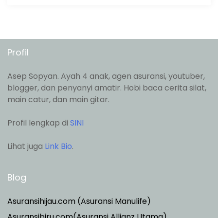
Profil
Asep Sopyan. Ayah 4 anak, agen asuransi, youtuber,
blogger, dan penyanyi amatir. Hobi baca cerita silat,
main catur, dan main gitar.
Profil lengkap di
SINI
Lihat juga
Link Bio
.
Blog
Asuransihijau.com (Asuransi Manulife)
Asuransibiru.com(Asuransi Allianz Utama)