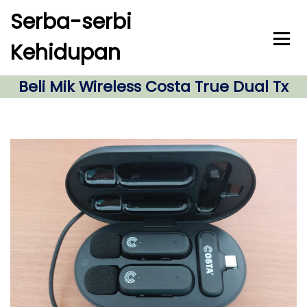
S
Serba-serbi
k
i
Kehidupan
p
t
o
Beli Mik Wireless Costa True Dual Tx
c
o
n
t
e
n
t