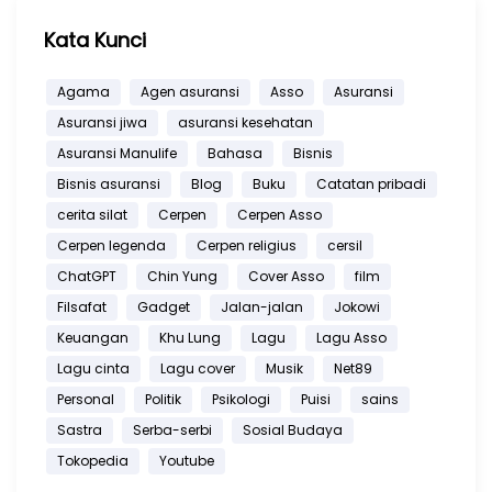
Kata Kunci
Agama
Agen asuransi
Asso
Asuransi
Asuransi jiwa
asuransi kesehatan
Asuransi Manulife
Bahasa
Bisnis
Bisnis asuransi
Blog
Buku
Catatan pribadi
cerita silat
Cerpen
Cerpen Asso
Cerpen legenda
Cerpen religius
cersil
ChatGPT
Chin Yung
Cover Asso
film
Filsafat
Gadget
Jalan-jalan
Jokowi
Keuangan
Khu Lung
Lagu
Lagu Asso
Lagu cinta
Lagu cover
Musik
Net89
Personal
Politik
Psikologi
Puisi
sains
Sastra
Serba-serbi
Sosial Budaya
Tokopedia
Youtube