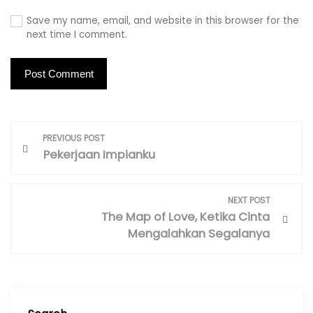
Save my name, email, and website in this browser for the
next time I comment.
P
PREVIOUS POST
o
Pekerjaan Impianku
s
t
NEXT POST
n
The Map of Love, Ketika Cinta
a
Mengalahkan Segalanya
v
i
g
a