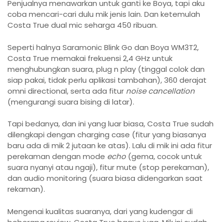
Penjualnya menawarkan untuk ganti ke Boya, tapi aku
coba mencari-cari dulu mik jenis lain. Dan ketemulah
Costa True dual mic seharga 450 ribuan.
Seperti halnya Saramonic Blink Go dan Boya WM3T2,
Costa True memakai frekuensi 2,4 GHz untuk
menghubungkan suara, plug n play (tinggal colok dan
siap pakai, tidak perlu aplikasi tambahan), 360 derajat
omni directional, serta ada fitur
noise cancellation
(mengurangi suara bising di latar).
Tapi bedanya, dan ini yang luar biasa, Costa True sudah
dilengkapi dengan charging case (fitur yang biasanya
baru ada di mik 2 jutaan ke atas). Lalu di mik ini ada fitur
perekaman dengan mode
echo
(gema, cocok untuk
suara nyanyi atau ngaji), fitur mute (stop perekaman),
dan audio monitoring (suara biasa didengarkan saat
rekaman).
Mengenai kualitas suaranya, dari yang kudengar di