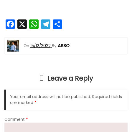
F
X
W
T
S
a
h
el
h
c
a
e
ar
ASSO
On
15/12/2022
By
e
ts
gr
e
b
A
a
o
p
m
Leave a Reply
o
p
k
Your email address will not be published.
Required fields
are marked
*
Comment
*