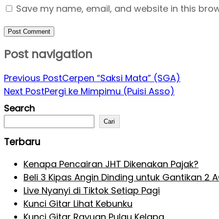
Save my name, email, and website in this brow
Post navigation
Previous Post
Cerpen “Saksi Mata” (SGA)
Next Post
Pergi ke Mimpimu (Puisi Asso)
Search
Cari
Terbaru
Kenapa Pencairan JHT Dikenakan Pajak?
Beli 3 Kipas Angin Dinding untuk Gantikan 2 
Live Nyanyi di Tiktok Setiap Pagi
Kunci Gitar Lihat Kebunku
Kunci Gitar Rayuan Pulau Kelapa