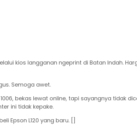
alui kios langganan ngeprint di Batan Indah. Har
agus. Semoga awet.
P 1006, bekas lewat online, tapi sayangnya tidak di
er ini tidak kepake.
eli Epson L120 yang baru. []