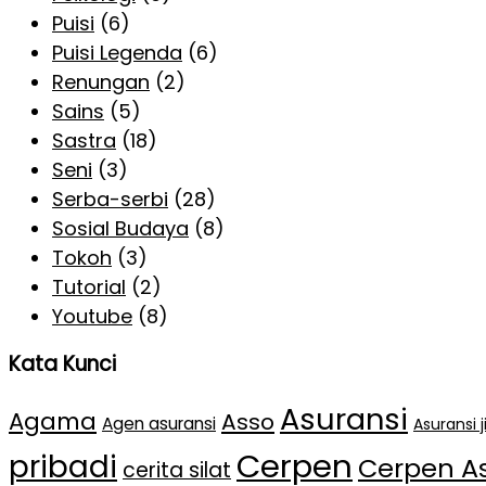
Puisi
(6)
Puisi Legenda
(6)
Renungan
(2)
Sains
(5)
Sastra
(18)
Seni
(3)
Serba-serbi
(28)
Sosial Budaya
(8)
Tokoh
(3)
Tutorial
(2)
Youtube
(8)
Kata Kunci
Asuransi
Agama
Asso
Agen asuransi
Asuransi 
Cerpen
pribadi
Cerpen A
cerita silat