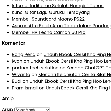
Internet Indihome Setelah Hampir 1 Tahun
Kunci Gitar Lagu Guruku Tersayang
Membeli Soundcard Maono PS22
Asuransi Itu Boleh Atau Tidak dalam Pandan
Membeli HP Tecno Camon 50 Pro
Komentar
Bang Pena
on
Unduh Ebook Cersil Kho Ping 
Iwan
on
Unduh Ebook Cersil Kho Ping Hoo Le
partner tech solution
on
Kenapa ChatGPT Ta
Wiyanto
on
Menanti Kelanjutan Cerita Silat
Budi
on
Unduh Ebook Cersil Kho Ping Hoo Le
Pram Ismail
on
Unduh Ebook Cersil Kho Ping
Arsip
Arsip