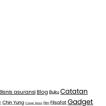
Catatan
Bisnis asuransi
Blog
Buku
Gadget
Chin Yung
Filsafat
T
film
Cover Asso