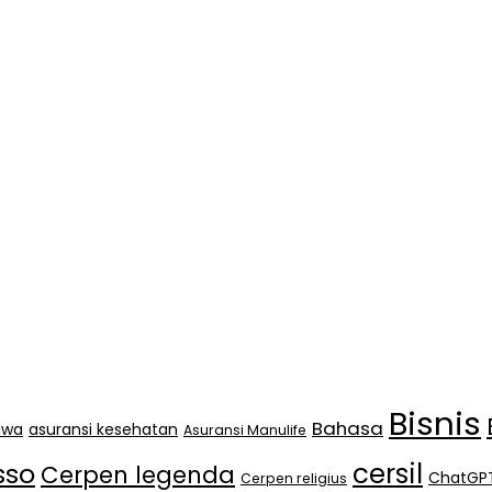
Bisnis
Bahasa
jiwa
asuransi kesehatan
Asuransi Manulife
cersil
sso
Cerpen legenda
ChatGP
Cerpen religius