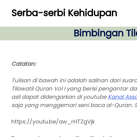
S
Serba-serbi Kehidupan
k
i
p
Bimbingan Ti
t
o
c
o
Catatan:
n
t
Tulisan di bawah ini adalah salinan dari su
e
Tilawatil Quran Vol I yang berisi pengantar
n
asli dapat didengarkan di youtube
Kanal Ass
t
saja yang menggemari seni baca al-Quran.
https://youtu.be/aw_rHTZgVjk