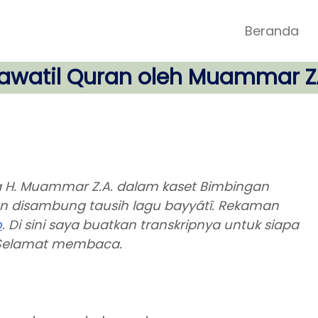
Beranda
lawatil Quran oleh Muammar Z
ara H. Muammar Z.A. dalam kaset Bimbingan
 dan disambung tausih lagu bayyâtî. Rekaman
o
. Di sini saya buatkan transkripnya untuk siapa
 Selamat membaca.