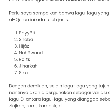
Perlu saya sampaikan bahwa lagu-lagu yang
al-Quran ini ada tujuh jenis.
Bayyâtî
Shâba
Hijâz
Nahâwand
Ra`ts
Jiharkah
Sika
Dengan demikian, selain lagu-lagu yang tujuh
nantinya akan dipergunakan sebagai varias
lagu. Di antara lagu-lagu yang dianggap seba
zinjiran, raml, karqouk, dll.