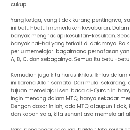
cukup.
Yang ketiga, yang tidak kurang pentingnya, sa
ini betul-betul memerlukan kesabaran. Dalam 
banyak menghadapi kesulitan-kesulitan. Se
banyak hal-hal yang terkait di dalamnya. Baik
perlu memelajari bagaimana pernafasan yang 
A, B, C, dan sebagainya. Semua itu betul-bet
Kemudian juga kita harus ikhlas. Ikhlas dalam
ini karena Allah semata. Dari mulai sekarang,
tujuan memelajari seni baca al-Quran ini ha
ingin menang dalam MTQ, hanya sekadar menge
Dengan dasar inilah, ada MTQ ataupun tidak, 
dan kapan saja, kita senantiasa memelajari a
Para pendengar sekalian, baiklah kita mulai sa