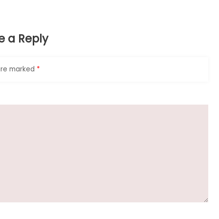
e a Reply
 are marked
*