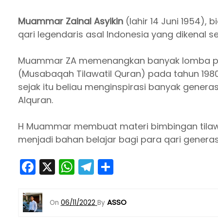
Muammar Zainal Asyikin
(lahir 14 Juni 1954), 
qari legendaris asal Indonesia yang dikenal se
Muammar ZA memenangkan banyak lomba pe
(Musabaqah Tilawatil Quran) pada tahun 1980
sejak itu beliau menginspirasi banyak gener
Alquran.
H Muammar membuat materi bimbingan tilawat
menjadi bahan belajar bagi para qari generasi
F
X
W
T
S
a
h
el
h
c
a
e
ar
ASSO
On
06/11/2022
By
e
ts
gr
e