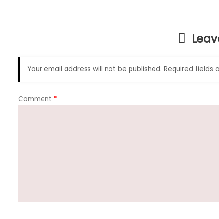
b
A
a
o
p
m
Leav
o
p
k
Your email address will not be published.
Required fields
Comment
*