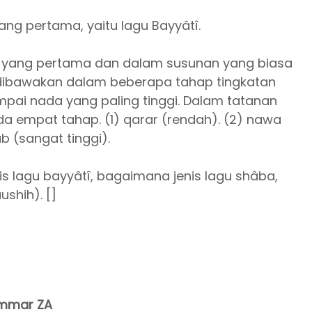
ang pertama, yaitu lagu Bayyâtî.
gu yang pertama dan dalam susunan yang biasa
 dibawakan dalam beberapa tahap tingkatan
mpai nada yang paling tinggi. Dalam tatanan
da empat tahap. (1) qarar (rendah). (2) nawa
b (sangat tinggi).
lagu bayyâtî, bagaimana jenis lagu shâba,
ushih). []