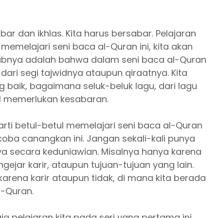
bar dan ikhlas. Kita harus bersabar. Pelajaran
memelajari seni baca al-Quran ini, kita akan
babnya adalah bahwa dalam seni baca al-Quran
 dari segi tajwidnya ataupun qiraatnya. Kita
baik, bagaimana seluk-beluk lagu, dari lagu
ul memerlukan kesabaran.
 arti betul-betul memelajari seni baca al-Quran
 coba canangkan ini. Jangan sekali-kali punya
nya secara keduniawian. Misalnya hanya karena
jar karir, ataupun tujuan-tujuan yang lain.
karena karir ataupun tidak, di mana kita berada
l-Quran.
ja pelajaran kita pada seri yang pertama ini.