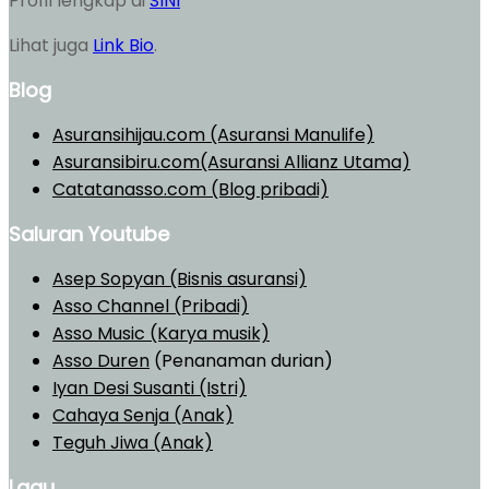
Profil lengkap di
SINI
Lihat juga
Link Bio
.
Blog
Asuransihijau.com (Asuransi Manulife)
Asuransibiru.com(Asuransi Allianz Utama)
Catatanasso.com (Blog pribadi)
Saluran Youtube
Asep Sopyan (Bisnis asuransi)
Asso Channel (Pribadi)
Asso Music (Karya musik)
Asso Duren
(Penanaman durian)
Iyan Desi Susanti (Istri)
Cahaya Senja (Anak)
Teguh Jiwa (Anak)
Lagu