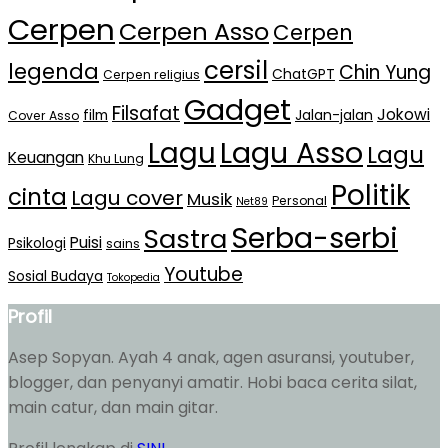
Cerpen
Cerpen Asso
Cerpen
cersil
legenda
Chin Yung
ChatGPT
Cerpen religius
Gadget
Filsafat
Jokowi
film
Jalan-jalan
Cover Asso
Lagu Asso
Lagu
Lagu
Keuangan
Khu Lung
Politik
cinta
Lagu cover
Musik
Personal
Net89
Serba-serbi
Sastra
Puisi
Psikologi
sains
Youtube
Sosial Budaya
Tokopedia
Profil
Asep Sopyan. Ayah 4 anak, agen asuransi, youtuber,
blogger, dan penyanyi amatir. Hobi baca cerita silat,
main catur, dan main gitar.