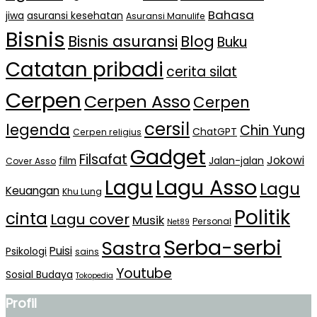
Bahasa
jiwa
asuransi kesehatan
Asuransi Manulife
Bisnis
Bisnis asuransi
Blog
Buku
Catatan pribadi
cerita silat
Cerpen
Cerpen Asso
Cerpen
cersil
legenda
Chin Yung
ChatGPT
Cerpen religius
Gadget
Filsafat
Jokowi
film
Jalan-jalan
Cover Asso
Lagu Asso
Lagu
Lagu
Keuangan
Khu Lung
Politik
cinta
Lagu cover
Musik
Personal
Net89
Serba-serbi
Sastra
Puisi
Psikologi
sains
Youtube
Sosial Budaya
Tokopedia
Profil