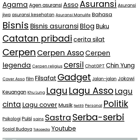
Asuransi
Agama
Asso
Agen asuransi
Asuransi
Bahasa
jiwa
asuransi kesehatan
Asuransi Manulife
Bisnis
Bisnis asuransi
Blog
Buku
Catatan pribadi
cerita silat
Cerpen
Cerpen Asso
Cerpen
cersil
legenda
Chin Yung
ChatGPT
Cerpen religius
Gadget
Filsafat
Jokowi
film
Jalan-jalan
Cover Asso
Lagu Asso
Lagu
Lagu
Keuangan
Khu Lung
Politik
cinta
Lagu cover
Musik
Personal
Net89
Serba-serbi
Sastra
Puisi
Psikologi
sains
Youtube
Sosial Budaya
Tokopedia