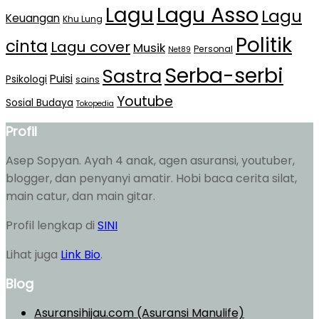
Lagu Asso
Lagu
Lagu
Keuangan
Khu Lung
Politik
cinta
Lagu cover
Musik
Personal
Net89
Serba-serbi
Sastra
Puisi
Psikologi
sains
Youtube
Sosial Budaya
Tokopedia
Profil
Asep Sopyan. Ayah 4 anak, agen asuransi, youtuber,
blogger, dan penyanyi amatir. Hobi baca cerita silat,
main catur, dan main gitar.
Profil lengkap di
SINI
Lihat juga
Link Bio
.
Blog
Asuransihijau.com (Asuransi Manulife)