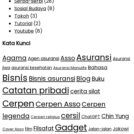
Serba-serbi
(28)
Sosial Budaya
(8)
Tokoh
(3)
Tutorial
(2)
Youtube
(8)
Kata Kunci
Asuransi
Agama
Asso
Agen asuransi
Asuransi
Bahasa
jiwa
asuransi kesehatan
Asuransi Manulife
Bisnis
Bisnis asuransi
Blog
Buku
Catatan pribadi
cerita silat
Cerpen
Cerpen Asso
Cerpen
cersil
legenda
Chin Yung
ChatGPT
Cerpen religius
Gadget
Filsafat
Jokowi
film
Jalan-jalan
Cover Asso