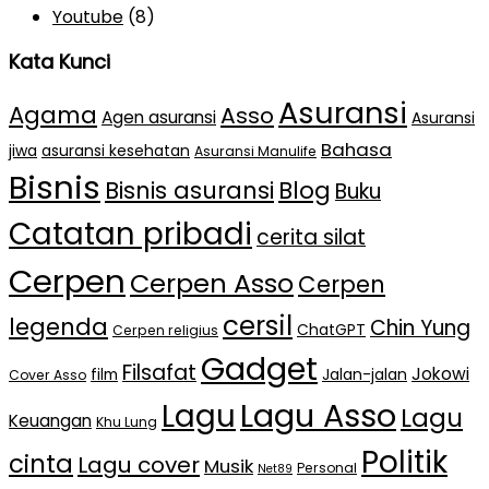
Youtube
(8)
Kata Kunci
Asuransi
Agama
Asso
Agen asuransi
Asuransi
Bahasa
jiwa
asuransi kesehatan
Asuransi Manulife
Bisnis
Bisnis asuransi
Blog
Buku
Catatan pribadi
cerita silat
Cerpen
Cerpen Asso
Cerpen
cersil
legenda
Chin Yung
ChatGPT
Cerpen religius
Gadget
Filsafat
Jokowi
film
Jalan-jalan
Cover Asso
Lagu Asso
Lagu
Lagu
Keuangan
Khu Lung
Politik
cinta
Lagu cover
Musik
Personal
Net89