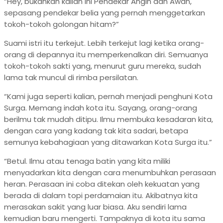
“Hey, bukankah kalian ini Pendekar Angin dan Awan,
sepasang pendekar belia yang pernah menggetarkan
tokoh-tokoh golongan hitam?”
Suami istri itu terkejut. Lebih terkejut lagi ketika orang-
orang di depannya itu memperkenalkan diri. Semuanya
tokoh-tokoh sakti yang, menurut guru mereka, sudah
lama tak muncul di rimba persilatan.
“Kami juga seperti kalian, pernah menjadi penghuni Kota
Surga. Memang indah kota itu. Sayang, orang-orang
berilmu tak mudah ditipu. Ilmu membuka kesadaran kita,
dengan cara yang kadang tak kita sadari, betapa
semunya kebahagiaan yang ditawarkan Kota Surga itu.”
“Betul. Ilmu atau tenaga batin yang kita miliki
menyadarkan kita dengan cara menumbuhkan perasaan
heran. Perasaan ini coba ditekan oleh kekuatan yang
berada di dalam topi perdamaian itu. Akibatnya kita
merasakan sakit yang luar biasa. Aku sendiri lama
kemudian baru mengerti. Tampaknya di kota itu sama