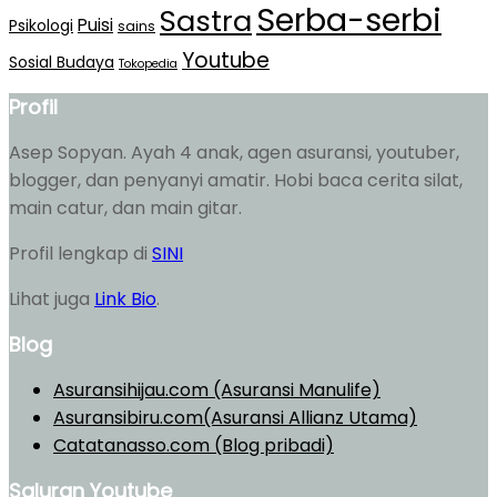
Serba-serbi
Sastra
Puisi
Psikologi
sains
Youtube
Sosial Budaya
Tokopedia
Profil
Asep Sopyan. Ayah 4 anak, agen asuransi, youtuber,
blogger, dan penyanyi amatir. Hobi baca cerita silat,
main catur, dan main gitar.
Profil lengkap di
SINI
Lihat juga
Link Bio
.
Blog
Asuransihijau.com (Asuransi Manulife)
Asuransibiru.com(Asuransi Allianz Utama)
Catatanasso.com (Blog pribadi)
Saluran Youtube