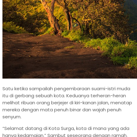
Satu ketika sampailah pengembaraan suami-istri muda
itu di gerbang sebuah kota. Keduanya terheran-heran
melihat ribuan orang berjejer di kiri-kanan jalan, menatap
mereka dengan mata penuh binar dan wajah penuh
senyum.
“Selamat datang di Kota Surga, kota di mana yang ada
hanya kedamaian.” Sambut seseorang dengan ramah.