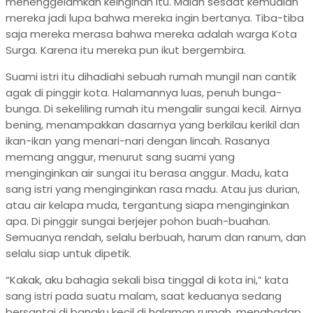
menenggelamkan keinginan itu. Malah sesaat kemudian
mereka jadi lupa bahwa mereka ingin bertanya. Tiba-tiba
saja mereka merasa bahwa mereka adalah warga Kota
Surga. Karena itu mereka pun ikut bergembira.
Suami istri itu dihadiahi sebuah rumah mungil nan cantik
agak di pinggir kota. Halamannya luas, penuh bunga-
bunga. Di sekeliling rumah itu mengalir sungai kecil. Airnya
bening, menampakkan dasarnya yang berkilau kerikil dan
ikan-ikan yang menari-nari dengan lincah. Rasanya
memang anggur, menurut sang suami yang
menginginkan air sungai itu berasa anggur. Madu, kata
sang istri yang menginginkan rasa madu. Atau jus durian,
atau air kelapa muda, tergantung siapa menginginkan
apa. Di pinggir sungai berjejer pohon buah-buahan.
Semuanya rendah, selalu berbuah, harum dan ranum, dan
selalu siap untuk dipetik.
“Kakak, aku bahagia sekali bisa tinggal di kota ini,” kata
sang istri pada suatu malam, saat keduanya sedang
bersantai di bangku kecil di halaman rumah, menghadap