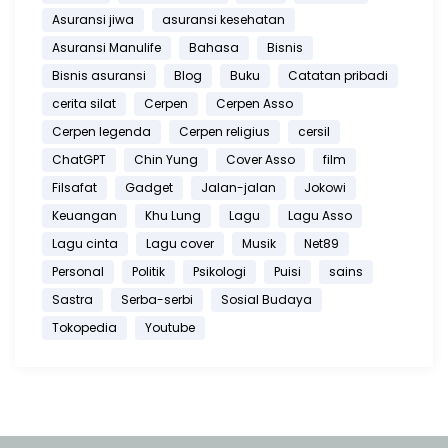
Asuransi jiwa
asuransi kesehatan
Asuransi Manulife
Bahasa
Bisnis
Bisnis asuransi
Blog
Buku
Catatan pribadi
cerita silat
Cerpen
Cerpen Asso
Cerpen legenda
Cerpen religius
cersil
ChatGPT
Chin Yung
Cover Asso
film
Filsafat
Gadget
Jalan-jalan
Jokowi
Keuangan
Khu Lung
Lagu
Lagu Asso
Lagu cinta
Lagu cover
Musik
Net89
Personal
Politik
Psikologi
Puisi
sains
Sastra
Serba-serbi
Sosial Budaya
Tokopedia
Youtube