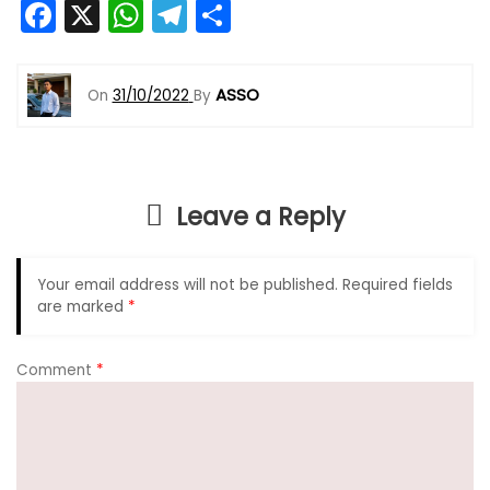
F
X
W
T
S
a
h
el
h
c
a
e
ar
ASSO
On
31/10/2022
By
e
ts
gr
e
b
A
a
o
p
m
Leave a Reply
o
p
k
Your email address will not be published.
Required fields
are marked
*
Comment
*