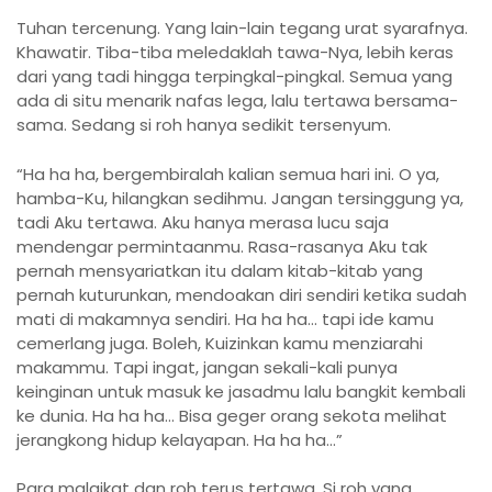
Tuhan tercenung. Yang lain-lain tegang urat syarafnya.
Khawatir. Tiba-tiba meledaklah tawa-Nya, lebih keras
dari yang tadi hingga terpingkal-pingkal. Semua yang
ada di situ menarik nafas lega, lalu tertawa bersama-
sama. Sedang si roh hanya sedikit tersenyum.
“Ha ha ha, bergembiralah kalian semua hari ini. O ya,
hamba-Ku, hilangkan sedihmu. Jangan tersinggung ya,
tadi Aku tertawa. Aku hanya merasa lucu saja
mendengar permintaanmu. Rasa-rasanya Aku tak
pernah mensyariatkan itu dalam kitab-kitab yang
pernah kuturunkan, mendoakan diri sendiri ketika sudah
mati di makamnya sendiri. Ha ha ha… tapi ide kamu
cemerlang juga. Boleh, Kuizinkan kamu menziarahi
makammu. Tapi ingat, jangan sekali-kali punya
keinginan untuk masuk ke jasadmu lalu bangkit kembali
ke dunia. Ha ha ha… Bisa geger orang sekota melihat
jerangkong hidup kelayapan. Ha ha ha…”
Para malaikat dan roh terus tertawa. Si roh yang