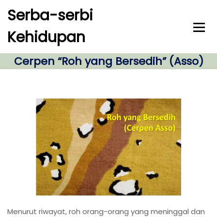
S
Serba-serbi
k
i
Kehidupan
p
t
o
Cerpen “Roh yang Bersedih” (Asso)
c
o
n
t
e
n
t
Menurut riwayat, roh orang-orang yang meninggal dan