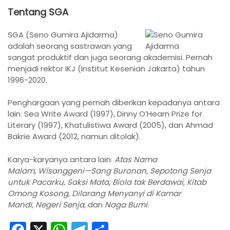
Tentang SGA
SGA (Seno Gumira Ajidarma)
adalah seorang sastrawan yang
sangat produktif dan juga seorang akademisi. Pernah
menjadi rektor IKJ (Institut Kesenian Jakarta) tahun
1996-2020.
Penghargaan yang pernah diberikan kepadanya antara
lain: Sea Write Award (1997), Dinny O’Hearn Prize for
Literary (1997), Khatulistiwa Award (2005), dan Ahmad
Bakrie Award (2012, namun ditolak).
Karya-karyanya antara lain:
Atas Nama
Malam
,
Wisanggeni—Sang Buronan
,
Sepotong Senja
untuk Pacarku
,
Saksi Mata
,
Biola tak Berdawai
,
Kitab
Omong Kosong
,
Dilarang Menyanyi di Kamar
Mandi
,
Negeri Senja,
dan
Naga Bumi.
F
X
W
T
S