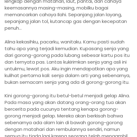
lengkap dengan matahari, laut, pantai, dan cahaya
keemasannya masing-masing, mobilku bagai
memancarkan cahaya Ilahi. Sepanjang jalan layang,
sepanjang jalan tol, kutancap gas dengan kecepatan
penuh…
Alina kekasihku, pacarku, wanitaku. Kamu pasti sudah
tahu apa yang terjadi kemudian. Kupasang senja yang
dari gorong-gorong pada lubang sebesar kartu pos itu
dan ternyata pas. Lantas kukirimkan senja yang asli ini
untukmu, lewat pos. Aku ingin mendapatkan apa yang
kulihat pertama kali: senja dalam arti yang sebenarnya,
bukan semacam senja yang ada di gorong-gorong itu.
Kini gorong-gorong itu betul-betul menjadi gelap Alina.
Pada masa yang akan datang orang-orang tua akan
bercerita pada cucunya tentang kenapa gorong-
gorong menjadi gelap. Mereka akan berkisah bahwa
sebenarnya ada alam lain di bawah gorong-gorong
dengan matahari dan rembulannya sendiri, namun
semua itu tiada lagi karena seorang telah mengambil