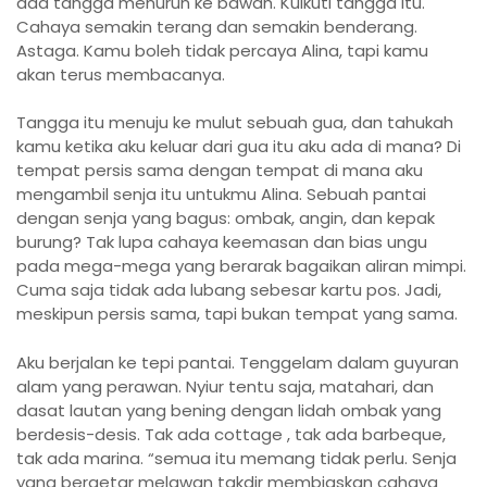
ada tangga menurun ke bawah. Kuikuti tangga itu.
Cahaya semakin terang dan semakin benderang.
Astaga. Kamu boleh tidak percaya Alina, tapi kamu
akan terus membacanya.
Tangga itu menuju ke mulut sebuah gua, dan tahukah
kamu ketika aku keluar dari gua itu aku ada di mana? Di
tempat persis sama dengan tempat di mana aku
mengambil senja itu untukmu Alina. Sebuah pantai
dengan senja yang bagus: ombak, angin, dan kepak
burung? Tak lupa cahaya keemasan dan bias ungu
pada mega-mega yang berarak bagaikan aliran mimpi.
Cuma saja tidak ada lubang sebesar kartu pos. Jadi,
meskipun persis sama, tapi bukan tempat yang sama.
Aku berjalan ke tepi pantai. Tenggelam dalam guyuran
alam yang perawan. Nyiur tentu saja, matahari, dan
dasat lautan yang bening dengan lidah ombak yang
berdesis-desis. Tak ada cottage , tak ada barbeque,
tak ada marina. “semua itu memang tidak perlu. Senja
yang bergetar melawan takdir membiaskan cahaya