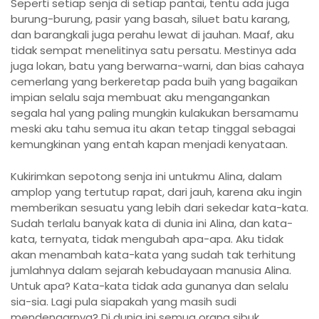
Seperti setiap senja di setiap pantai, tentu ada juga
burung-burung, pasir yang basah, siluet batu karang,
dan barangkali juga perahu lewat di jauhan. Maaf, aku
tidak sempat menelitinya satu persatu. Mestinya ada
juga lokan, batu yang berwarna-warni, dan bias cahaya
cemerlang yang berkeretap pada buih yang bagaikan
impian selalu saja membuat aku mengangankan
segala hal yang paling mungkin kulakukan bersamamu
meski aku tahu semua itu akan tetap tinggal sebagai
kemungkinan yang entah kapan menjadi kenyataan.
Kukirimkan sepotong senja ini untukmu Alina, dalam
amplop yang tertutup rapat, dari jauh, karena aku ingin
memberikan sesuatu yang lebih dari sekedar kata-kata.
Sudah terlalu banyak kata di dunia ini Alina, dan kata-
kata, ternyata, tidak mengubah apa-apa. Aku tidak
akan menambah kata-kata yang sudah tak terhitung
jumlahnya dalam sejarah kebudayaan manusia Alina.
Untuk apa? Kata-kata tidak ada gunanya dan selalu
sia-sia. Lagi pula siapakah yang masih sudi
mendengarnya? Di dunia ini semua orang sibuk