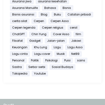
Asuransi jiwa
asuransi kesehatan
Asuransi Manulife
Bahasa
Bisnis
Bisnis asuransi
Blog
Buku
Catatan pribadi
cerita silat
Cerpen
Cerpen Asso
Cerpen legenda
Cerpen religius
cersil
ChatGPT
Chin Yung
Cover Asso
film
Filsafat
Gadget
Jalan-jalan
Jokowi
Keuangan
Khu Lung
Lagu
Lagu Asso
Lagu cinta
Lagu cover
Musik
Net89
Personal
Politik
Psikologi
Puisi
sains
Sastra
Serba-serbi
Sosial Budaya
Tokopedia
Youtube