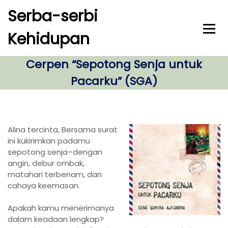
S
Serba-serbi
k
i
Kehidupan
p
t
o
Cerpen “Sepotong Senja untuk
c
Pacarku” (SGA)
o
n
t
e
n
Alina tercinta, Bersama surat
t
ini kukirimkan padamu
sepotong senja–dengan
angin, debur ombak,
matahari terbenam, dan
cahaya keemasan.
Apakah kamu menerimanya
dalam keadaan lengkap?