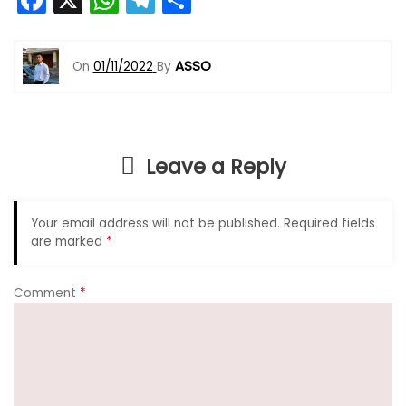
a
h
el
h
c
a
e
ar
ASSO
On
01/11/2022
By
e
ts
gr
e
b
A
a
o
p
m
Leave a Reply
o
p
k
Your email address will not be published.
Required fields
are marked
*
Comment
*