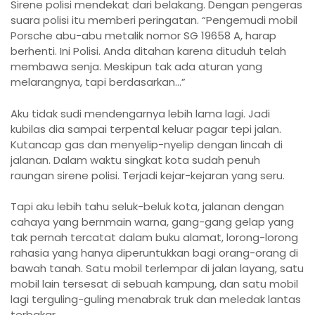
Sirene polisi mendekat dari belakang. Dengan pengeras
suara polisi itu memberi peringatan. “Pengemudi mobil
Porsche abu-abu metalik nomor SG 19658 A, harap
berhenti. Ini Polisi. Anda ditahan karena dituduh telah
membawa senja. Meskipun tak ada aturan yang
melarangnya, tapi berdasarkan…”
Aku tidak sudi mendengarnya lebih lama lagi. Jadi
kubilas dia sampai terpental keluar pagar tepi jalan.
Kutancap gas dan menyelip-nyelip dengan lincah di
jalanan. Dalam waktu singkat kota sudah penuh
raungan sirene polisi. Terjadi kejar-kejaran yang seru.
Tapi aku lebih tahu seluk-beluk kota, jalanan dengan
cahaya yang bernmain warna, gang-gang gelap yang
tak pernah tercatat dalam buku alamat, lorong-lorong
rahasia yang hanya diperuntukkan bagi orang-orang di
bawah tanah. Satu mobil terlempar di jalan layang, satu
mobil lain tersesat di sebuah kampung, dan satu mobil
lagi terguling-guling menabrak truk dan meledak lantas
terbakar.