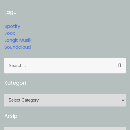
Lagu
Spotify
Joox
Langit Musik
Soundcloud
S
S
e
e
a
a
r
r
Kategori
c
c
h
h
K
f
a
o
t
Arsip
r
e
:
g
A