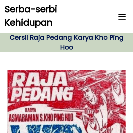
S
Serba-serbi
k
i
Kehidupan
p
t
o
Cersil Raja Pedang Karya Kho Ping
c
Hoo
o
n
t
e
n
t