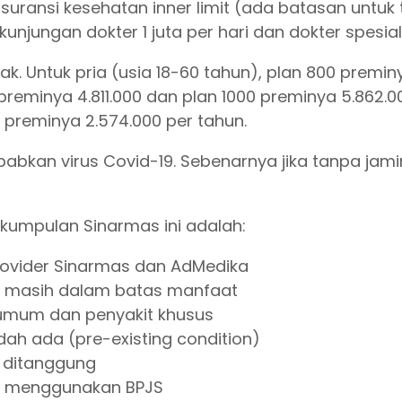
 asuransi kesehatan inner limit (ada batasan untuk
njungan dokter 1 juta per hari dan dokter spesialis
k. Untuk pria (usia 18-60 tahun), plan 800 premin
 preminya 4.811.000 dan plan 1000 preminya 5.862.0
0 preminya 2.574.000 per tahun.
bkan virus Covid-19. Sebenarnya jika tanpa jamin
 kumpulan Sinarmas ini adalah:
provider Sinarmas dan AdMedika
a masih dalam batas manfaat
umum dan penyakit khusus
dah ada (pre-existing condition)
k ditanggung
an menggunakan BPJS