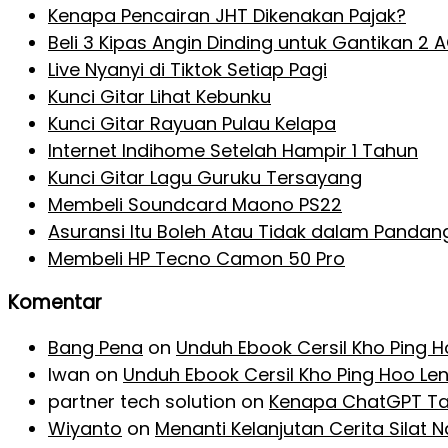
Kenapa Pencairan JHT Dikenakan Pajak?
Beli 3 Kipas Angin Dinding untuk Gantikan 2 
Live Nyanyi di Tiktok Setiap Pagi
Kunci Gitar Lihat Kebunku
Kunci Gitar Rayuan Pulau Kelapa
Internet Indihome Setelah Hampir 1 Tahun
Kunci Gitar Lagu Guruku Tersayang
Membeli Soundcard Maono PS22
Asuransi Itu Boleh Atau Tidak dalam Pandan
Membeli HP Tecno Camon 50 Pro
Komentar
Bang Pena
on
Unduh Ebook Cersil Kho Ping 
Iwan
on
Unduh Ebook Cersil Kho Ping Hoo Le
partner tech solution
on
Kenapa ChatGPT Ta
Wiyanto
on
Menanti Kelanjutan Cerita Silat