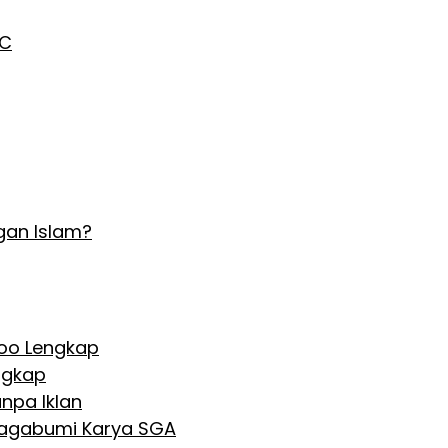
AC
gan Islam?
Hoo Lengkap
ngkap
npa Iklan
 Nagabumi Karya SGA