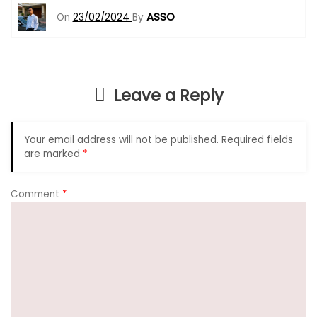
c
a
e
ar
ASSO
On
23/02/2024
By
e
ts
gr
e
b
A
a
o
p
m
Leave a Reply
o
p
k
Your email address will not be published.
Required fields
are marked
*
Comment
*