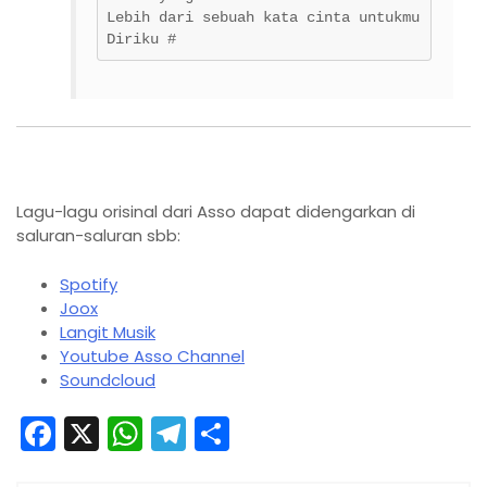
Lebih dari sebuah kata cinta untukmu
Diriku #
Lagu-lagu orisinal dari Asso dapat didengarkan di
saluran-saluran sbb:
Spotify
Joox
Langit Musik
Youtube Asso Channel
Soundcloud
F
X
W
T
S
a
h
el
h