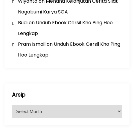
Wiyanto
on
Menanti Kelanjutan Cerita Silat
Nagabumi Karya SGA
Budi
on
Unduh Ebook Cersil Kho Ping Hoo
Lengkap
Pram Ismail
on
Unduh Ebook Cersil Kho Ping
Hoo Lengkap
Arsip
A
r
s
i