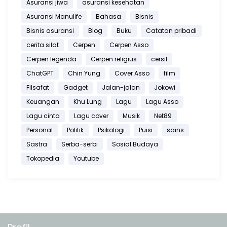
Asuransi jiwa
asuransi kesehatan
Asuransi Manulife
Bahasa
Bisnis
Bisnis asuransi
Blog
Buku
Catatan pribadi
cerita silat
Cerpen
Cerpen Asso
Cerpen legenda
Cerpen religius
cersil
ChatGPT
Chin Yung
Cover Asso
film
Filsafat
Gadget
Jalan-jalan
Jokowi
Keuangan
Khu Lung
Lagu
Lagu Asso
Lagu cinta
Lagu cover
Musik
Net89
Personal
Politik
Psikologi
Puisi
sains
Sastra
Serba-serbi
Sosial Budaya
Tokopedia
Youtube