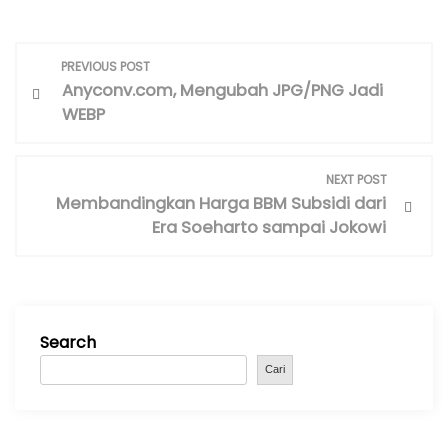
P
PREVIOUS POST
o
Anyconv.com, Mengubah JPG/PNG Jadi
s
WEBP
t
n
NEXT POST
a
Membandingkan Harga BBM Subsidi dari
v
Era Soeharto sampai Jokowi
i
g
a
t
Search
i
Cari
o
n