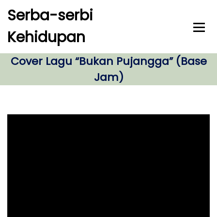
S
Serba-serbi
k
i
Kehidupan
p
t
o
Cover Lagu “Bukan Pujangga” (Base
c
Jam)
o
n
t
e
n
t