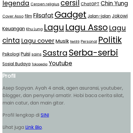
cersil
legenda
Chin Yung
ChatGPT
Cerpen religius
Gadget
Filsafat
Jokowi
film
Jalan-jalan
Cover Asso
Lagu Asso
Lagu
Lagu
Keuangan
Khu Lung
Politik
cinta
Lagu cover
Musik
Personal
Net89
Serba-serbi
Sastra
Puisi
Psikologi
sains
Youtube
Sosial Budaya
Tokopedia
Profil
Asep Sopyan. Ayah 4 anak, agen asuransi, youtuber,
blogger, dan penyanyi amatir. Hobi baca cerita silat,
main catur, dan main gitar.
Profil lengkap di
SINI
Lihat juga
Link Bio
.