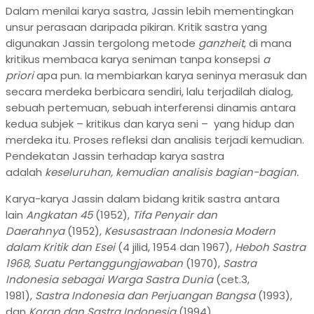
Dalam menilai karya sastra, Jassin lebih mementingkan
unsur perasaan daripada pikiran. Kritik sastra yang
digunakan Jassin tergolong metode
ganzheit
, di mana
kritikus membaca karya seniman tanpa konsepsi
a
priori
apa pun. Ia membiarkan karya seninya merasuk dan
secara merdeka berbicara sendiri, lalu terjadilah dialog,
sebuah pertemuan, sebuah interferensi dinamis antara
kedua subjek – kritikus dan karya seni – yang hidup dan
merdeka itu. Proses refleksi dan analisis terjadi kemudian.
Pendekatan Jassin terhadap karya sastra
adalah
keseluruhan, kemudian analisis bagian-bagian.
Karya-karya Jassin dalam bidang kritik sastra antara
lain
Angkatan 45
(1952),
Tifa Penyair dan
Daerahnya
(1952),
Kesusastraan Indonesia Modern
dalam Kritik dan Esei
(4 jilid, 1954 dan 1967),
Heboh Sastra
1968, Suatu Pertanggungjawaban
(1970),
Sastra
Indonesia sebagai Warga Sastra Dunia
(cet.3,
1981),
Sastra Indonesia dan Perjuangan Bangsa
(1993),
dan
Koran dan Sastra Indonesia
(1994).