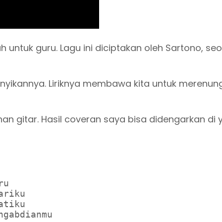
 untuk guru. Lagu ini diciptakan oleh Sartono, se
nyikannya. Liriknya membawa kita untuk merenung
an gitar. Hasil coveran saya bisa didengarkan di
u 

riku 

tiku 

gabdianmu 
