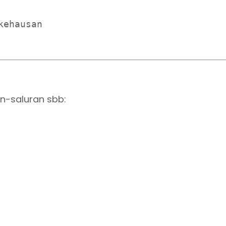
ehausan 

n-saluran sbb: