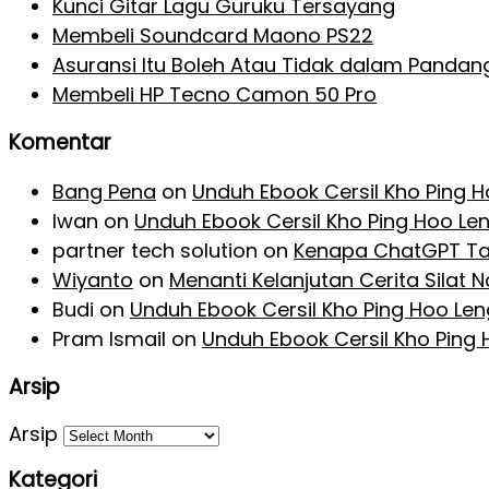
Kunci Gitar Lagu Guruku Tersayang
Membeli Soundcard Maono PS22
Asuransi Itu Boleh Atau Tidak dalam Pandan
Membeli HP Tecno Camon 50 Pro
Komentar
Bang Pena
on
Unduh Ebook Cersil Kho Ping 
Iwan
on
Unduh Ebook Cersil Kho Ping Hoo Le
partner tech solution
on
Kenapa ChatGPT Ta
Wiyanto
on
Menanti Kelanjutan Cerita Silat
Budi
on
Unduh Ebook Cersil Kho Ping Hoo Le
Pram Ismail
on
Unduh Ebook Cersil Kho Ping
Arsip
Arsip
Kategori