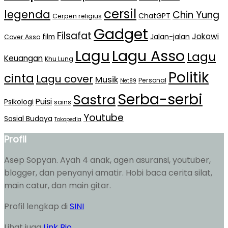
cersil
legenda
Chin Yung
ChatGPT
Cerpen religius
Gadget
Filsafat
Jokowi
film
Jalan-jalan
Cover Asso
Lagu Asso
Lagu
Lagu
Keuangan
Khu Lung
Politik
cinta
Lagu cover
Musik
Personal
Net89
Serba-serbi
Sastra
Puisi
Psikologi
sains
Youtube
Sosial Budaya
Tokopedia
Profil
Asep Sopyan. Ayah 4 anak, agen asuransi, youtuber,
blogger, dan penyanyi amatir. Hobi baca cerita silat,
main catur, dan main gitar.
Profil lengkap di
SINI
Lihat juga
Link Bio
.