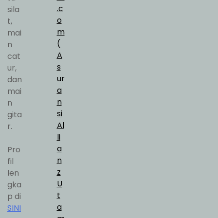
.c
sila
o
t,
m
mai
(
n
A
cat
s
ur,
ur
dan
a
mai
n
n
si
gita
Al
r.
li
a
Pro
n
fil
z
len
U
gka
t
p di
a
SINI