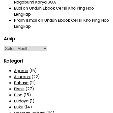
Nagabumi Karya SGA
Budi
on
Unduh Ebook Cersil Kho Ping Hoo
Lengkap
Pram Ismail
on
Unduh Ebook Cersil Kho Ping Hoo
Lengkap
Arsip
A
r
s
Kategori
i
Agama
(15)
p
Asuransi
(22)
Bahasa
(11)
Bisnis
(27)
Blog
(15)
Budaya
(1)
Buku
(14)