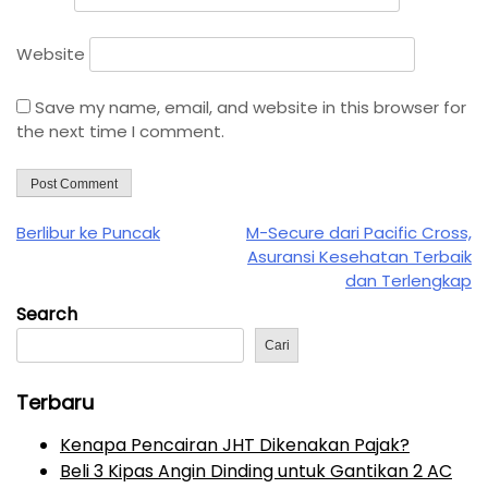
Website
Save my name, email, and website in this browser for
the next time I comment.
P
P
N
Berlibur ke Puncak
M-Secure dari Pacific Cross,
r
e
Asuransi Kesehatan Terbaik
o
e
x
dan Terlengkap
s
v
t
Search
t
i
P
n
Cari
o
o
u
s
a
s
t
Terbaru
v
P
i
Kenapa Pencairan JHT Dikenakan Pajak?
o
g
Beli 3 Kipas Angin Dinding untuk Gantikan 2 AC
s