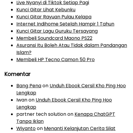
t
Live Nyanyi di Tiktok Setiap Pagi
a
Kunci Gitar Lihat Kebunku
t
Kunci Gitar Rayuan Pulau Kelapa
i
Internet Indihome Setelah Hampir 1 Tahun
o
Kunci Gitar Lagu Guruku Tersayang
n
Membeli Soundcard Maono PS22
Asuransi Itu Boleh Atau Tidak dalam Pandangan
Islam?
Membeli HP Tecno Camon 50 Pro
Komentar
Bang Pena
on
Unduh Ebook Cersil Kho Ping Hoo
Lengkap
Iwan
on
Unduh Ebook Cersil Kho Ping Hoo
Lengkap
partner tech solution
on
Kenapa ChatGPT
Tanpa Iklan
Wiyanto
on
Menanti Kelanjutan Cerita Silat