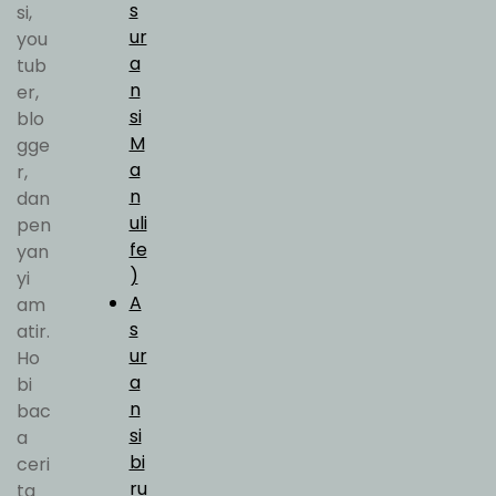
s
si,
ur
you
a
tub
n
er,
si
blo
M
gge
a
r,
n
dan
uli
pen
fe
yan
)
yi
A
am
s
atir.
ur
Ho
a
bi
n
bac
si
a
bi
ceri
ru
ta