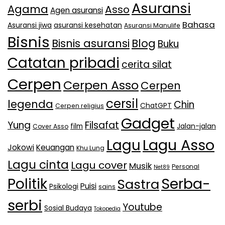
Asuransi
Agama
Asso
Agen asuransi
Bahasa
Asuransi jiwa
asuransi kesehatan
Asuransi Manulife
Bisnis
Bisnis asuransi
Blog
Buku
Catatan pribadi
cerita silat
Cerpen
Cerpen Asso
Cerpen
cersil
legenda
Chin
ChatGPT
Cerpen religius
Gadget
Yung
Filsafat
film
Jalan-jalan
Cover Asso
Lagu Asso
Lagu
Jokowi
Keuangan
Khu Lung
Lagu cinta
Lagu cover
Musik
Personal
Net89
Serba-
Politik
Sastra
Puisi
Psikologi
sains
serbi
Youtube
Sosial Budaya
Tokopedia