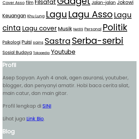
Gadget
Filsafat
Jokowi
film
Jalan-jalan
Cover Asso
Lagu Asso
Lagu
Lagu
Keuangan
Khu Lung
Politik
cinta
Lagu cover
Musik
Personal
Net89
Serba-serbi
Sastra
Puisi
Psikologi
sains
Youtube
Sosial Budaya
Tokopedia
Profil
Asep Sopyan. Ayah 4 anak, agen asuransi, youtuber,
blogger, dan penyanyi amatir. Hobi baca cerita silat,
main catur, dan main gitar.
Profil lengkap di
SINI
Lihat juga
Link Bio
.
Blog