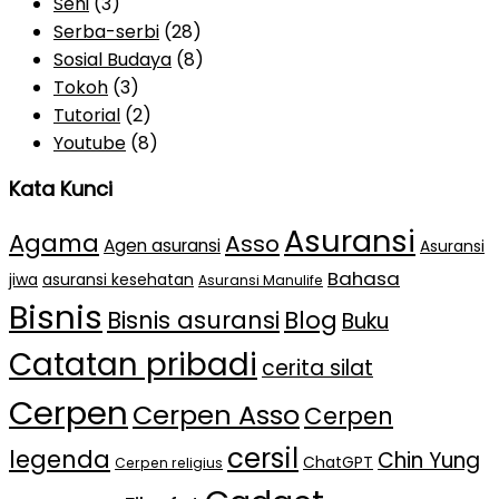
Seni
(3)
Serba-serbi
(28)
Sosial Budaya
(8)
Tokoh
(3)
Tutorial
(2)
Youtube
(8)
Kata Kunci
Asuransi
Agama
Asso
Agen asuransi
Asuransi
Bahasa
jiwa
asuransi kesehatan
Asuransi Manulife
Bisnis
Bisnis asuransi
Blog
Buku
Catatan pribadi
cerita silat
Cerpen
Cerpen Asso
Cerpen
cersil
legenda
Chin Yung
ChatGPT
Cerpen religius