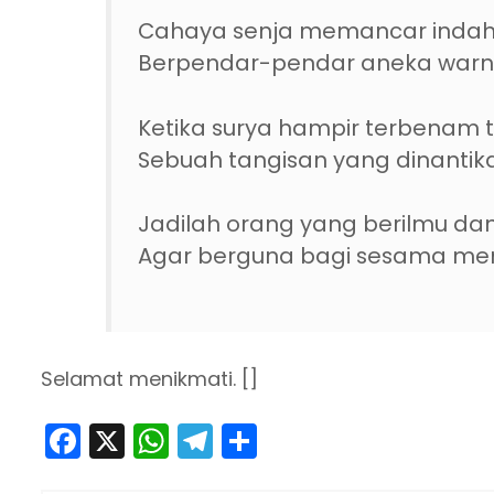
Cahaya senja memancar indah 
Berpendar-pendar aneka warna
Ketika surya hampir terbenam 
Sebuah tangisan yang dinantik
Jadilah orang yang berilmu da
Agar berguna bagi sesama m
Selamat menikmati. []
F
X
W
T
S
a
h
el
h