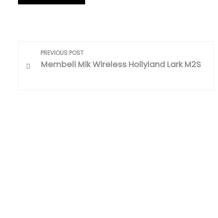
P
PREVIOUS POST
o
Membeli Mik Wireless Hollyland Lark M2S
s
t
n
a
v
i
g
a
t