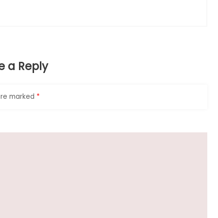
e a Reply
 are marked
*