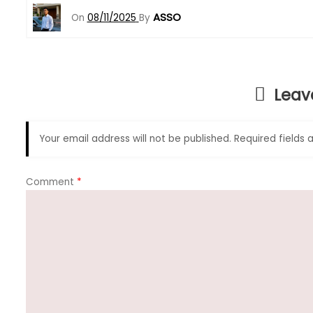
c
a
e
ar
ASSO
On
08/11/2025
By
e
ts
gr
e
b
A
a
o
p
m
Leav
o
p
k
Your email address will not be published.
Required fields
Comment
*