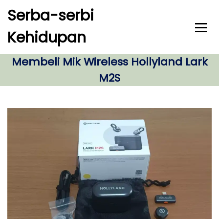
S
Serba-serbi
k
i
Kehidupan
p
t
o
Membeli Mik Wireless Hollyland Lark
c
M2S
o
n
t
e
n
t