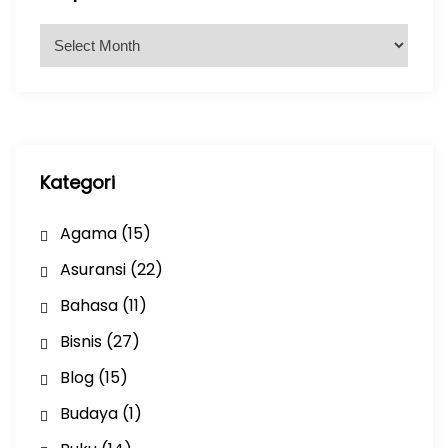
A
r
s
i
p
Kategori
Agama
(15)
Asuransi
(22)
Bahasa
(11)
Bisnis
(27)
Blog
(15)
Budaya
(1)