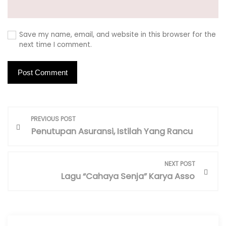
Save my name, email, and website in this browser for the
next time I comment.
P
PREVIOUS POST
o
Penutupan Asuransi, Istilah Yang Rancu
s
t
NEXT POST
n
Lagu “Cahaya Senja” Karya Asso
a
v
i
g