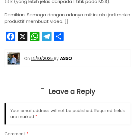
titik (yang lebih jelas daripada 1 titik pada M2S).
Demikian. Semoga dengan adanya mik ini aku jadi makin
produktif membuat video. []
F
X
W
T
S
a
h
el
h
c
a
e
ar
ASSO
On
14/10/2025
By
e
ts
gr
e
b
A
a
o
p
m
Leave a Reply
o
p
k
Your email address will not be published.
Required fields
are marked
*
Comment
*