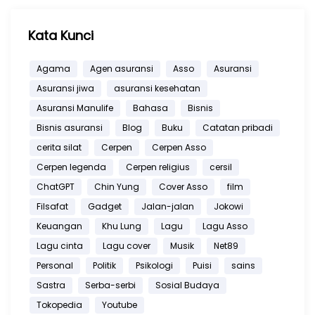
Kata Kunci
Agama
Agen asuransi
Asso
Asuransi
Asuransi jiwa
asuransi kesehatan
Asuransi Manulife
Bahasa
Bisnis
Bisnis asuransi
Blog
Buku
Catatan pribadi
cerita silat
Cerpen
Cerpen Asso
Cerpen legenda
Cerpen religius
cersil
ChatGPT
Chin Yung
Cover Asso
film
Filsafat
Gadget
Jalan-jalan
Jokowi
Keuangan
Khu Lung
Lagu
Lagu Asso
Lagu cinta
Lagu cover
Musik
Net89
Personal
Politik
Psikologi
Puisi
sains
Sastra
Serba-serbi
Sosial Budaya
Tokopedia
Youtube