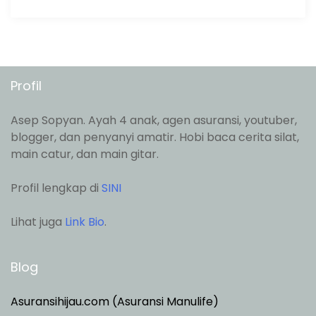
Profil
Asep Sopyan. Ayah 4 anak, agen asuransi, youtuber,
blogger, dan penyanyi amatir. Hobi baca cerita silat,
main catur, dan main gitar.
Profil lengkap di
SINI
Lihat juga
Link Bio
.
Blog
Asuransihijau.com (Asuransi Manulife)