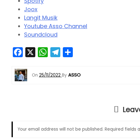
Spotify
Joox
Langit Musik
Youtube Asso Channel
Soundcloud
F
X
W
T
S
a
h
el
h
c
a
e
ar
ASSO
On
25/11/2022
By
e
ts
gr
e
b
A
a
o
p
m
Leav
o
p
k
Your email address will not be published.
Required fields