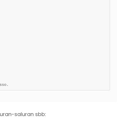
sso.
luran-saluran sbb: