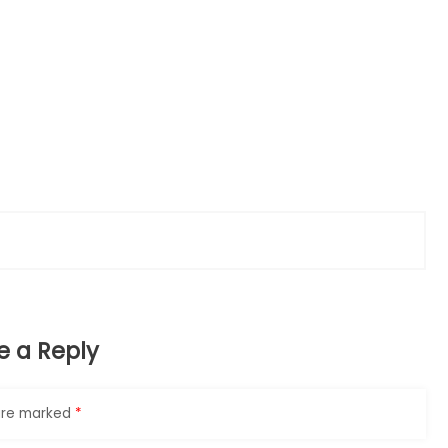
e a Reply
 are marked
*