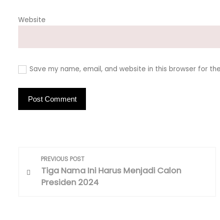
Website
Save my name, email, and website in this browser for th
P
PREVIOUS POST
o
Tiga Nama Ini Harus Menjadi Calon
Presiden 2024
s
t
n