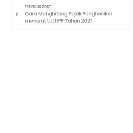
P
PREVIOUS POST
o
Cara Menghitung Pajak Penghasilan
menurut UU HPP Tahun 2021
s
t
n
a
v
i
g
a
t
i
o
n