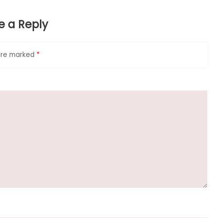
e a Reply
 are marked
*