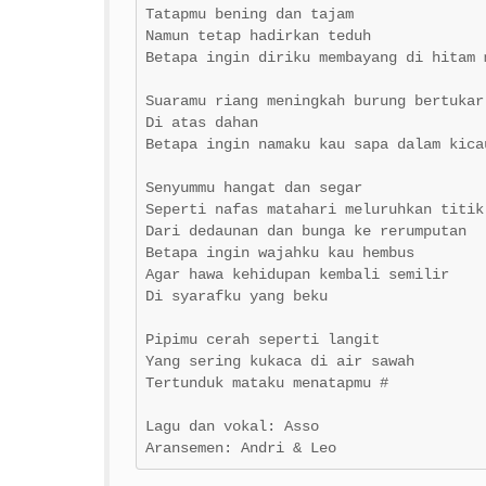
Tatapmu bening dan tajam

Namun tetap hadirkan teduh

Betapa ingin diriku membayang di hitam m
Suaramu riang meningkah burung bertukar 
Di atas dahan

Betapa ingin namaku kau sapa dalam kicau
Senyummu hangat dan segar

Seperti nafas matahari meluruhkan titik-
Dari dedaunan dan bunga ke rerumputan

Betapa ingin wajahku kau hembus

Agar hawa kehidupan kembali semilir

Di syarafku yang beku

Pipimu cerah seperti langit

Yang sering kukaca di air sawah

Tertunduk mataku menatapmu #

Lagu dan vokal: Asso

Aransemen: Andri & Leo