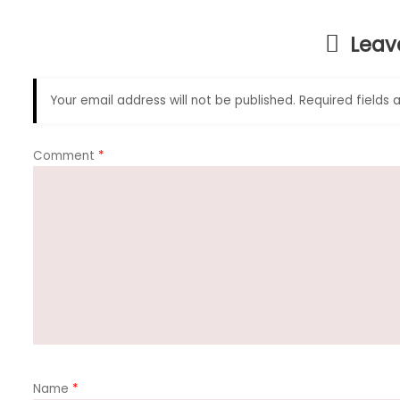
o
p
m
Leav
o
p
k
Your email address will not be published.
Required fields
Comment
*
Name
*