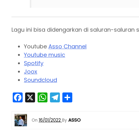
Lagu ini bisa didengarkan di saluran-saluran 
Youtube
Asso Channel
Youtube music
Spotify
Joox
Soundcloud
F
X
W
T
S
a
h
el
h
c
a
e
ar
ASSO
On
16/01/2022
By
e
ts
gr
e
b
A
a