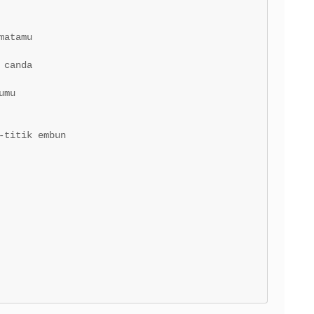
atamu

canda

mu

titik embun
