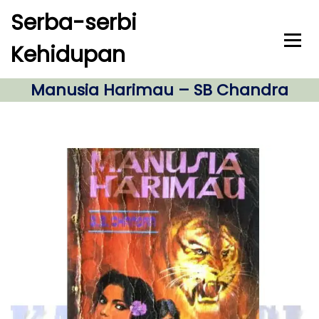
S
Serba-serbi
k
i
Kehidupan
p
t
o
Manusia Harimau – SB Chandra
c
o
n
t
e
n
t