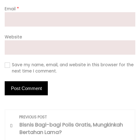
Email
*
Website
Save my name, email, and website in this browser for the
next time I comment.
P
PREVIOUS POST
o
Bisnis Bagi-bagi Polis Gratis, Mungkinkah
s
Bertahan Lama?
t