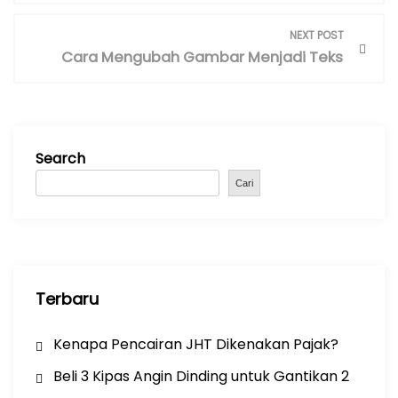
n
NEXT POST
a
Cara Mengubah Gambar Menjadi Teks
v
i
g
a
Search
t
i
Cari
o
n
Terbaru
Kenapa Pencairan JHT Dikenakan Pajak?
Beli 3 Kipas Angin Dinding untuk Gantikan 2