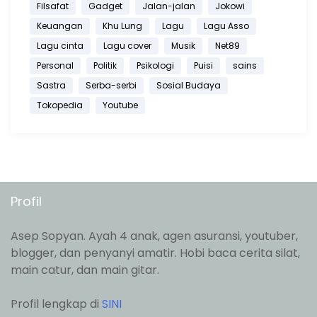
Filsafat
Gadget
Jalan-jalan
Jokowi
Keuangan
Khu Lung
Lagu
Lagu Asso
Lagu cinta
Lagu cover
Musik
Net89
Personal
Politik
Psikologi
Puisi
sains
Sastra
Serba-serbi
Sosial Budaya
Tokopedia
Youtube
Profil
Asep Sopyan. Ayah 4 anak, agen asuransi, youtuber,
blogger, dan penyanyi amatir. Hobi baca cerita silat,
main catur, dan main gitar.
Profil lengkap di
SINI