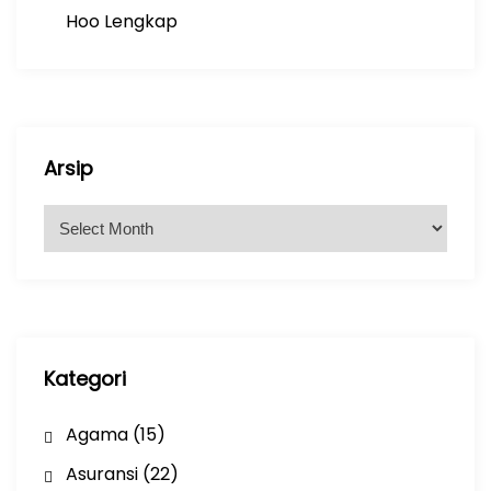
Hoo Lengkap
Arsip
A
r
s
i
p
Kategori
Agama
(15)
Asuransi
(22)