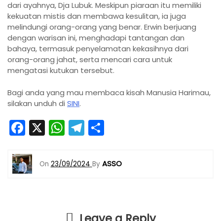
dari ayahnya, Dja Lubuk. Meskipun piaraan itu memiliki
kekuatan mistis dan membawa kesulitan, ia juga
melindungi orang-orang yang benar. Erwin berjuang
dengan warisan ini, menghadapi tantangan dan
bahaya, termasuk penyelamatan kekasihnya dari
orang-orang jahat, serta mencari cara untuk
mengatasi kutukan tersebut.
Bagi anda yang mau membaca kisah Manusia Harimau,
silakan unduh di
SINI
.
F
X
W
T
S
a
h
el
h
c
a
e
ar
ASSO
On
23/09/2024
By
e
ts
gr
e
b
A
a
o
p
m
Leave a Reply