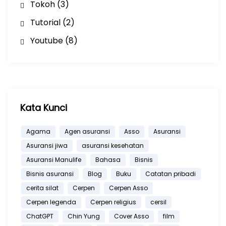
Tokoh
(3)
Tutorial
(2)
Youtube
(8)
Kata Kunci
Agama
Agen asuransi
Asso
Asuransi
Asuransi jiwa
asuransi kesehatan
Asuransi Manulife
Bahasa
Bisnis
Bisnis asuransi
Blog
Buku
Catatan pribadi
cerita silat
Cerpen
Cerpen Asso
Cerpen legenda
Cerpen religius
cersil
ChatGPT
Chin Yung
Cover Asso
film