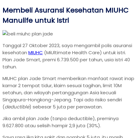
Membeli Asuransi Kesehatan MIUHC
Manulife untuk Istri
Tanggal 27 Oktober 2023, saya mengambil polis asuransi
kesehatan
MIUHC
(MiUltimate Health Care) untuk istri.
Plan Jade Smart, premi 6.739.500 per tahun, usia istri 40
tahun.
MIUHC plan Jade Smart memberikan manfaat rawat inap
kamar 2 tempat tidur, klaim sesuai tagihan, limit 10M
setahun, dan wilayah pertanggungan Asia kecuali
Singapura-Hongkong-Jepang. Tapi ada risiko sendiri
(
deductible
) sebesar 5 juta per perawatan.
Jika ambil plan Jade (tanpa deductible), preminya
9.627.800 atau selisih hampir 2,9 juta (30%).
Saya rasa jika kita sakit dan nombok 5 juta, itu masih