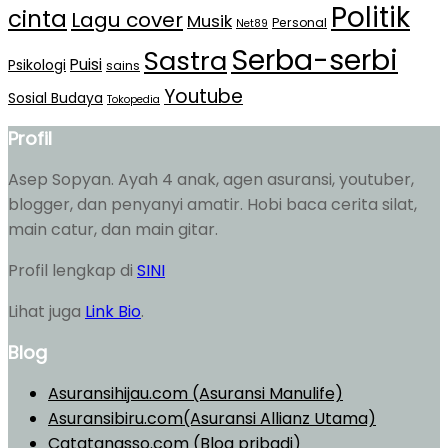
Politik
cinta
Lagu cover
Musik
Personal
Net89
Serba-serbi
Sastra
Puisi
Psikologi
sains
Youtube
Sosial Budaya
Tokopedia
Profil
Asep Sopyan. Ayah 4 anak, agen asuransi, youtuber,
blogger, dan penyanyi amatir. Hobi baca cerita silat,
main catur, dan main gitar.
Profil lengkap di
SINI
Lihat juga
Link Bio
.
Blog
Asuransihijau.com (Asuransi Manulife)
Asuransibiru.com(Asuransi Allianz Utama)
Catatanasso.com (Blog pribadi)