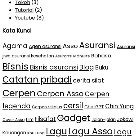
Tokoh
(3)
Tutorial
(2)
Youtube
(8)
Kata Kunci
Asuransi
Agama
Asso
Agen asuransi
Asuransi
Bahasa
jiwa
asuransi kesehatan
Asuransi Manulife
Bisnis
Bisnis asuransi
Blog
Buku
Catatan pribadi
cerita silat
Cerpen
Cerpen Asso
Cerpen
cersil
legenda
Chin Yung
ChatGPT
Cerpen religius
Gadget
Filsafat
Jokowi
film
Jalan-jalan
Cover Asso
Lagu Asso
Lagu
Lagu
Keuangan
Khu Lung