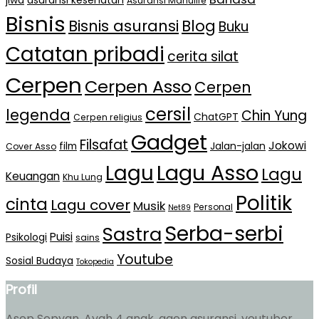
jiwa
asuransi kesehatan
Asuransi Manulife
Bisnis
Bisnis asuransi
Blog
Buku
Catatan pribadi
cerita silat
Cerpen
Cerpen Asso
Cerpen
cersil
legenda
Chin Yung
ChatGPT
Cerpen religius
Gadget
Filsafat
Jokowi
film
Jalan-jalan
Cover Asso
Lagu Asso
Lagu
Lagu
Keuangan
Khu Lung
Politik
cinta
Lagu cover
Musik
Personal
Net89
Serba-serbi
Sastra
Puisi
Psikologi
sains
Youtube
Sosial Budaya
Tokopedia
Profil
Asep Sopyan. Ayah 4 anak, agen asuransi, youtuber,