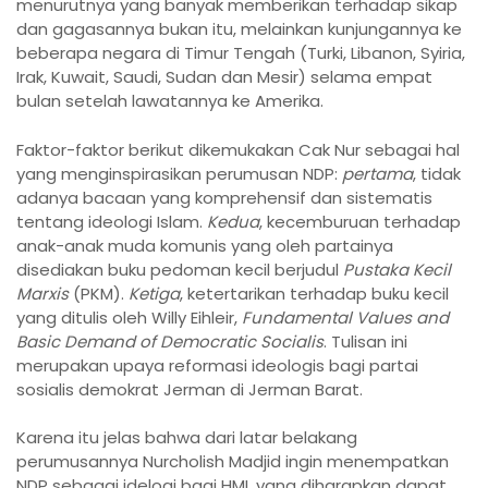
menurutnya yang banyak memberikan terhadap sikap
dan gagasannya bukan itu, melainkan kunjungannya ke
beberapa negara di Timur Tengah (Turki, Libanon, Syiria,
Irak, Kuwait, Saudi, Sudan dan Mesir) selama empat
bulan setelah lawatannya ke Amerika.
Faktor-faktor berikut dikemukakan Cak Nur sebagai hal
yang menginspirasikan perumusan NDP:
pertama
, tidak
adanya bacaan yang komprehensif dan sistematis
tentang ideologi Islam.
Kedua
, kecemburuan terhadap
anak-anak muda komunis yang oleh partainya
disediakan buku pedoman kecil berjudul
Pustaka Kecil
Marxis
(PKM).
Ketiga
, ketertarikan terhadap buku kecil
yang ditulis oleh Willy Eihleir,
Fundamental Values and
Basic Demand of Democratic Socialis
. Tulisan ini
merupakan upaya reformasi ideologis bagi partai
sosialis demokrat Jerman di Jerman Barat.
Karena itu jelas bahwa dari latar belakang
perumusannya Nurcholish Madjid ingin menempatkan
NDP sebagai idelogi bagi HMI, yang diharapkan dapat