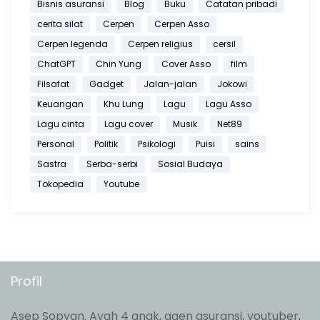
Bisnis asuransi
Blog
Buku
Catatan pribadi
cerita silat
Cerpen
Cerpen Asso
Cerpen legenda
Cerpen religius
cersil
ChatGPT
Chin Yung
Cover Asso
film
Filsafat
Gadget
Jalan-jalan
Jokowi
Keuangan
Khu Lung
Lagu
Lagu Asso
Lagu cinta
Lagu cover
Musik
Net89
Personal
Politik
Psikologi
Puisi
sains
Sastra
Serba-serbi
Sosial Budaya
Tokopedia
Youtube
Profil
Asep Sopyan. Ayah 4 anak, agen asuransi, youtuber,