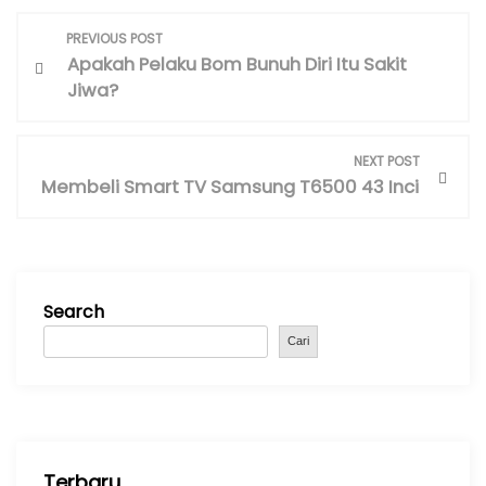
P
PREVIOUS POST
o
Apakah Pelaku Bom Bunuh Diri Itu Sakit
s
Jiwa?
t
n
NEXT POST
a
Membeli Smart TV Samsung T6500 43 Inci
v
i
g
a
Search
t
i
Cari
o
n
Terbaru