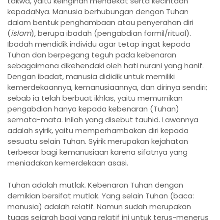
takwa, yaitu keinginan mendekat serta kecintaan
kepadaNya. Manusia berhubungan dengan Tuhan
dalam bentuk penghambaan atau penyerahan diri
(
islam
), berupa ibadah (pengabdian formil/ritual).
Ibadah mendidik individu agar tetap ingat kepada
Tuhan dan berpegang teguh pada kebenaran
sebagaimana dikehendaki oleh hati nurani yang hanif.
Dengan ibadat, manusia dididik untuk memiliki
kemerdekaannya, kemanusiaannya, dan dirinya sendiri;
sebab ia telah berbuat ikhlas, yaitu memurnikan
pengabdian hanya kepada kebenaran (Tuhan)
semata-mata. Inilah yang disebut tauhid. Lawannya
adalah syirik, yaitu memperhambakan diri kepada
sesuatu selain Tuhan. Syirik merupakan kejahatan
terbesar bagi kemanusiaan karena sifatnya yang
meniadakan kemerdekaan asasi.
Tuhan adalah mutlak. Kebenaran Tuhan dengan
demikian bersifat mutlak. Yang selain Tuhan (baca:
manusia) adalah relatif. Namun sudah merupakan
tugas sejarah bagi yang relatif ini untuk terus-menerus