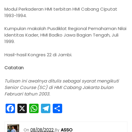
Modul Perkaderan HMI terbitan HMI Cabang Ciputat
1993-1994.
Kumpulan makalah Pusdiklat Regional Pemahaman Nilai
Identitas Kader, HMI Badko Jawa Bagian Tengah, Juli
1999.
Hasil-hasil Kongres 22 di Jambi.
Catatan
Tulisan ini awalnya ditulis sebagai syarat mengikuti
Senior Course (SC) di HMI Cabang Jakarta bulan
Februari tahun 2003.
F
X
W
T
S
a
h
el
h
c
a
e
ar
ASSO
On
08/08/2022
By