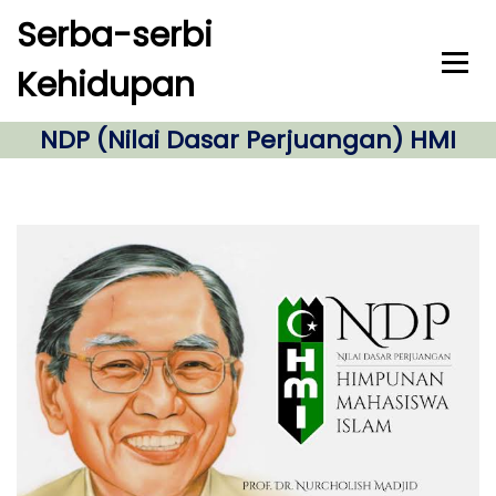
S
Serba-serbi
k
i
Kehidupan
p
t
o
NDP (Nilai Dasar Perjuangan) HMI
c
o
n
t
e
n
t