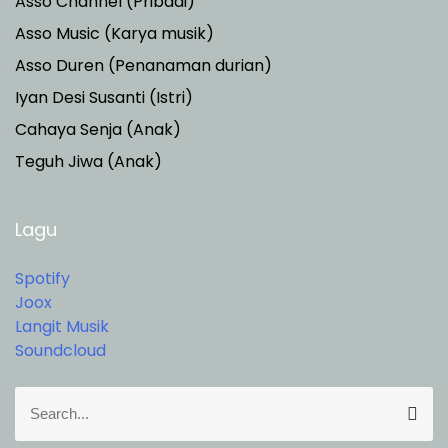
Asso Channel (Pribadi)
Asso Music (Karya musik)
Asso Duren
(Penanaman durian)
Iyan Desi Susanti (Istri)
Cahaya Senja (Anak)
Teguh Jiwa (Anak)
Lagu
Spotify
Joox
Langit Musik
Soundcloud
S
S
e
e
a
a