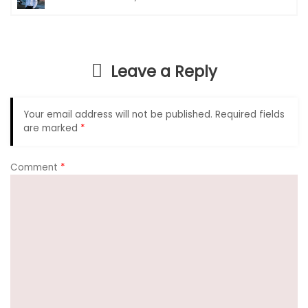
e
ts
gr
e
b
A
a
o
p
m
Leave a Reply
o
p
k
Your email address will not be published.
Required fields
are marked
*
Comment
*