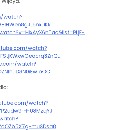
Wijaya.
m/watch?
WBlHWen8gJL6nxDKk
watch?v=HlxAyX6nTac&list=PLjE-
utube.com/watch?
QFStjKWxwGeacrq3ZnQu
be.com/watch?
DZN1huD3N0iEw1oOC
dio:
utube.com/watch?
h7P2udw9rH-08MzqYJ
/watch?
vZYoOZb5X7g-muSDsa8