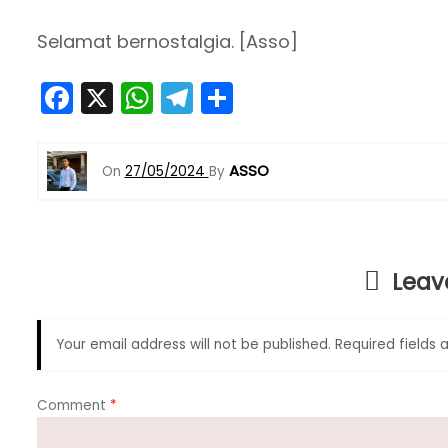
Selamat bernostalgia. [Asso]
F
X
W
T
S
a
h
el
h
c
a
e
ar
ASSO
On
27/05/2024
By
e
ts
gr
e
b
A
a
o
p
m
Leav
o
p
k
Your email address will not be published.
Required fields
Comment
*