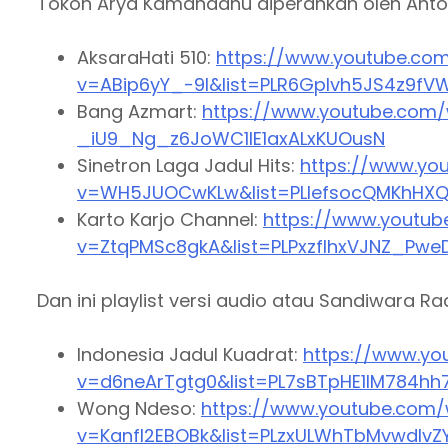
Tokoh Arya Kamandanu diperankan oleh Anto 
AksaraHati 510:
https://www.youtube.co
v=ABip6yY_-9I&list=PLR6Gplvh5JS4z9fV
Bang Azmart:
https://www.youtube.com/
_iU9_Ng_z6JoWC1IE1axALxKUOusN
Sinetron Laga Jadul Hits:
https://www.yo
v=WH5JUOCwKLw&list=PLIefsocQMKhHX
Karto Karjo Channel:
https://www.youtu
v=ZtqPMSc8gkA&list=PLPxzfIhxVJNZ_Pwe
Dan ini playlist versi audio atau Sandiwara Ra
Indonesia Jadul Kuadrat:
https://www.yo
v=d6neArTgtg0&list=PL7sBTpHE1IM784h
Wong Ndeso:
https://www.youtube.com
v=Kanfl2EBOBk&list=PLzxULWhTbMvwdI