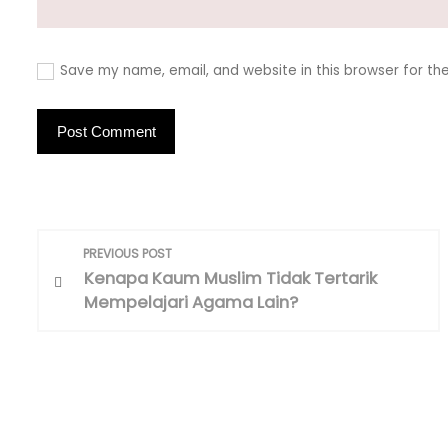
Save my name, email, and website in this browser for th
P
PREVIOUS POST
o
Kenapa Kaum Muslim Tidak Tertarik
Mempelajari Agama Lain?
s
t
n
a
v