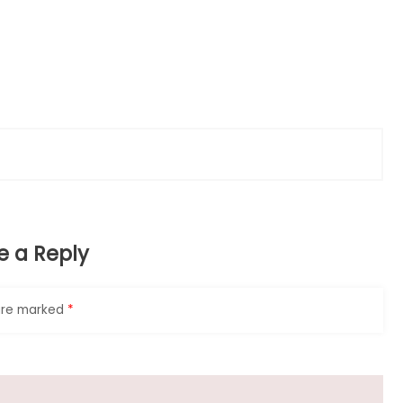
e a Reply
 are marked
*