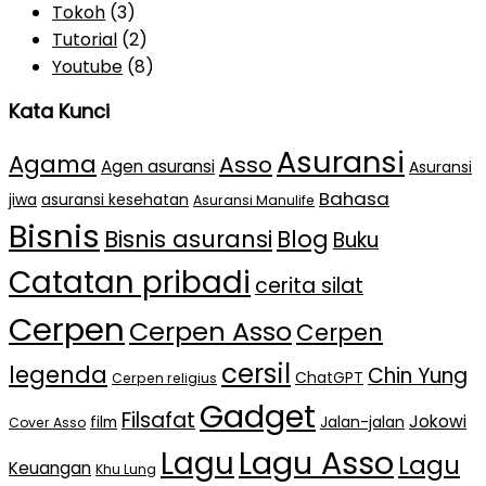
Tokoh
(3)
Tutorial
(2)
Youtube
(8)
Kata Kunci
Asuransi
Agama
Asso
Agen asuransi
Asuransi
Bahasa
jiwa
asuransi kesehatan
Asuransi Manulife
Bisnis
Bisnis asuransi
Blog
Buku
Catatan pribadi
cerita silat
Cerpen
Cerpen Asso
Cerpen
cersil
legenda
Chin Yung
ChatGPT
Cerpen religius
Gadget
Filsafat
Jokowi
film
Jalan-jalan
Cover Asso
Lagu Asso
Lagu
Lagu
Keuangan
Khu Lung