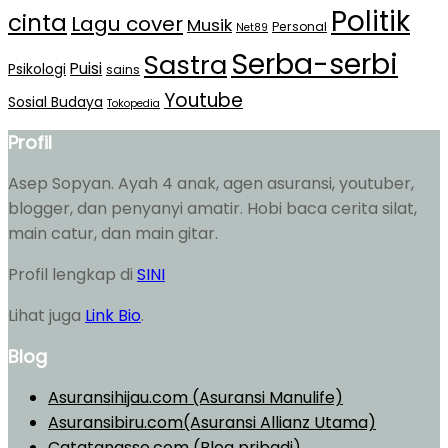
Politik
cinta
Lagu cover
Musik
Personal
Net89
Serba-serbi
Sastra
Puisi
Psikologi
sains
Youtube
Sosial Budaya
Tokopedia
Profil
Asep Sopyan. Ayah 4 anak, agen asuransi, youtuber,
blogger, dan penyanyi amatir. Hobi baca cerita silat,
main catur, dan main gitar.
Profil lengkap di
SINI
Lihat juga
Link Bio
.
Blog
Asuransihijau.com (Asuransi Manulife)
Asuransibiru.com(Asuransi Allianz Utama)
Catatanasso.com (Blog pribadi)