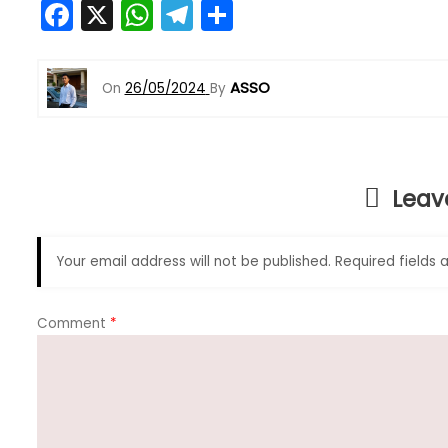
F
X
W
T
S
a
h
el
h
c
a
e
ar
ASSO
On
26/05/2024
By
e
ts
gr
e
b
A
a
o
p
m
Leav
o
p
k
Your email address will not be published.
Required fields
Comment
*