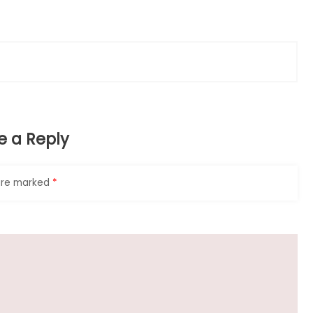
e a Reply
 are marked
*