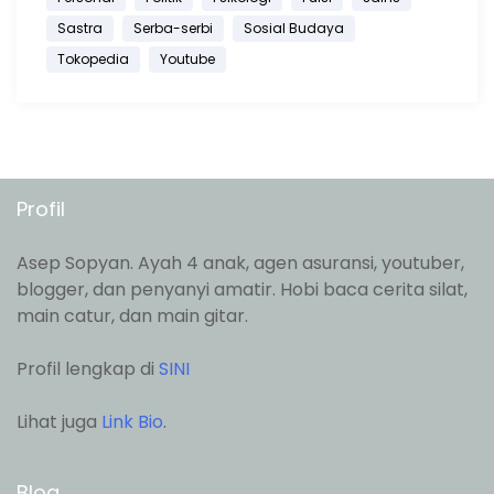
Sastra
Serba-serbi
Sosial Budaya
Tokopedia
Youtube
Profil
Asep Sopyan. Ayah 4 anak, agen asuransi, youtuber,
blogger, dan penyanyi amatir. Hobi baca cerita silat,
main catur, dan main gitar.
Profil lengkap di
SINI
Lihat juga
Link Bio
.
Blog