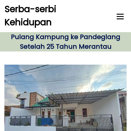
S
Serba-serbi
k
i
Kehidupan
p
t
o
Pulang Kampung ke Pandeglang
c
Setelah 25 Tahun Merantau
o
n
t
e
n
t