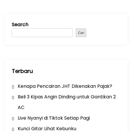
g
a
t
Search
i
Cari
o
n
Terbaru
Kenapa Pencairan JHT Dikenakan Pajak?
Beli 3 Kipas Angin Dinding untuk Gantikan 2
AC
Live Nyanyi di Tiktok Setiap Pagi
Kunci Gitar Lihat Kebunku