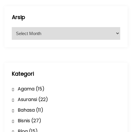
Arsip
A
r
s
i
p
Kategori
Agama
(15)
Asuransi
(22)
Bahasa
(11)
Bisnis
(27)
Blog
(15)