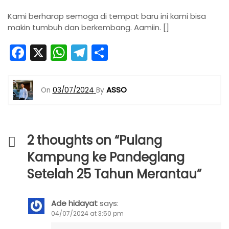
Kami berharap semoga di tempat baru ini kami bisa
makin tumbuh dan berkembang. Aamiin. []
F
X
W
T
S
a
h
el
h
c
a
e
ar
ASSO
On
03/07/2024
By
e
ts
gr
e
b
A
a
o
p
m
2 thoughts on “
Pulang
o
p
Kampung ke Pandeglang
k
Setelah 25 Tahun Merantau
”
Ade hidayat
says:
04/07/2024 at 3:50 pm