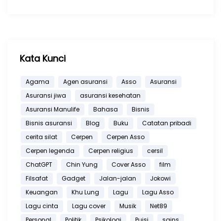
Kata Kunci
Agama
Agen asuransi
Asso
Asuransi
Asuransi jiwa
asuransi kesehatan
Asuransi Manulife
Bahasa
Bisnis
Bisnis asuransi
Blog
Buku
Catatan pribadi
cerita silat
Cerpen
Cerpen Asso
Cerpen legenda
Cerpen religius
cersil
ChatGPT
Chin Yung
Cover Asso
film
Filsafat
Gadget
Jalan-jalan
Jokowi
Keuangan
Khu Lung
Lagu
Lagu Asso
Lagu cinta
Lagu cover
Musik
Net89
Personal
Politik
Psikologi
Puisi
sains