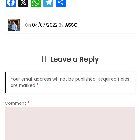
F
X
W
T
S
a
h
el
h
c
a
e
ar
ASSO
On
04/07/2022
By
e
ts
gr
e
b
A
a
o
p
m
Leave a Reply
o
p
k
Your email address will not be published.
Required fields
are marked
*
Comment
*