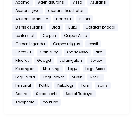
Agama
Agen asuransi
Asso
Asuransi
Asuransi jiwa
asuransi kesehatan
Asuransi Manulife
Bahasa
Bisnis
Bisnis asuransi
Blog
Buku
Catatan pribadi
cerita silat
Cerpen
Cerpen Asso
Cerpen legenda
Cerpen religius
cersil
ChatGPT
Chin Yung
Cover Asso
film
Filsafat
Gadget
Jalan-jalan
Jokowi
Keuangan
Khu Lung
Lagu
Lagu Asso
Lagu cinta
Lagu cover
Musik
Net89
Personal
Politik
Psikologi
Puisi
sains
Sastra
Serba-serbi
Sosial Budaya
Tokopedia
Youtube