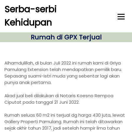
S
Serba-serbi
k
i
Kehidupan
p
t
o
Rumah di GPX Terjual
c
o
n
t
Alhamdulillah, di bulan Juli 2022 ini rumah kami di Griya
e
Pamulang Extension telah mendapatkan pemilik baru.
n
Sepasang suami-istri muda yang sebentar lagi akan
t
punya anak pertama.
Akad jual beli dilakukan di Notaris Koesno Rempoa
Ciputat pada tanggal 21 Juni 2022.
Rumah seluas 60 m2 ini terjual dg harga 430 juta, lewat
Gallery Properti Pamulang. Rumah ini telah ditawarkan
sejak akhir tahun 2017, jadi setelah hampir lima tahun