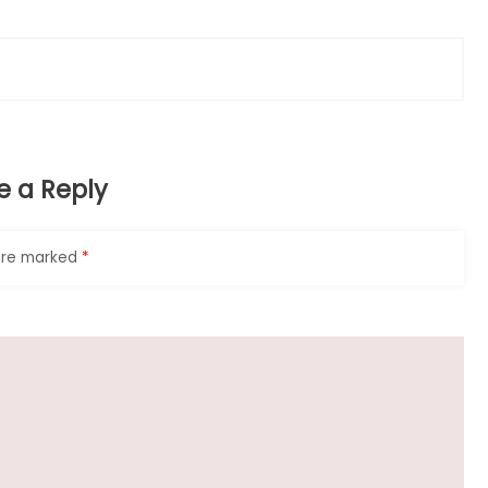
e a Reply
 are marked
*