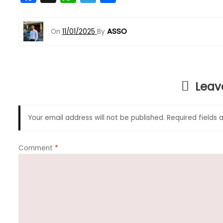
a
h
el
h
c
a
e
ar
ASSO
On
11/01/2025
By
e
ts
gr
e
b
A
a
o
p
m
Leav
o
p
k
Your email address will not be published.
Required fields
Comment
*