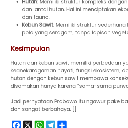
Hutan
: Memiliki struktur kompleks dengan
dan lantai hutan. Hal ini menciptakan eko
dan fauna.
Kebun Sawit
: Memiliki struktur sederhan
pola yang seragam, tanpa lapisan vegetas
Kesimpulan
Hutan dan kebun sawit memiliki perbedaan ya
keanekaragaman hayati, fungsi ekosistem, 
hutan dengan kebun sawit membawa konsekuen
disamakan hanya karena “sama-sama punya
Jadi pernyataan Prabowo itu ngawur pake ba
dan sangat berbahaya. []
F
X
W
T
S